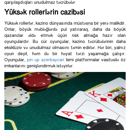
qarşılaşdıqları unudulmaz təcrübələr
Yüksək rollerlərin cazibəsi
Yüksək rollerlər, kazino dünyasında müstəsna bir yerə malikdir.
Onlar, böyük məbləğlərdə pul yatıraraq, daha da böyük
qazanclar əldə etmək üçün risk almağa hazır olan
oyunçulardır. Bu cür oyunçular, kazino təcrübələrinin daha
eksklüziv və unudulmaz olmasını təmin edirlər. Hər biri, yalnız
oyun deyil, həm də bir həyat tərzi yaşamağa çalışır.
Oyunçular,
pin up azerbaycan
kimi platformalar vasitəsilə öz
imkanlarını genişləndirmək istəyirlər.