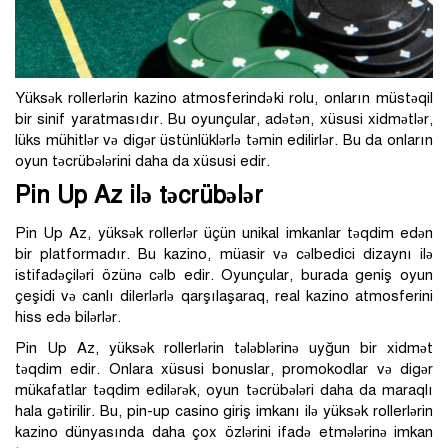
Yüksək rollerlərin kazino atmosferindəki rolu, onların müstəqil
bir sinif yaratmasıdır. Bu oyunçular, adətən, xüsusi xidmətlər,
lüks mühitlər və digər üstünlüklərlə təmin edilirlər. Bu da onların
oyun təcrübələrini daha da xüsusi edir.
Pin Up Az ilə təcrübələr
Pin Up Az, yüksək rollerlər üçün unikal imkanlar təqdim edən
bir platformadır. Bu kazino, müasir və cəlbedici dizaynı ilə
istifadəçiləri özünə cəlb edir. Oyunçular, burada geniş oyun
çeşidi və canlı dilerlərlə qarşılaşaraq, real kazino atmosferini
hiss edə bilərlər.
Pin Up Az, yüksək rollerlərin tələblərinə uyğun bir xidmət
təqdim edir. Onlara xüsusi bonuslar, promokodlar və digər
mükafatlar təqdim edilərək, oyun təcrübələri daha da maraqlı
hala gətirilir. Bu, pin-up casino giriş imkanı ilə yüksək rollerlərin
kazino dünyasında daha çox özlərini ifadə etmələrinə imkan