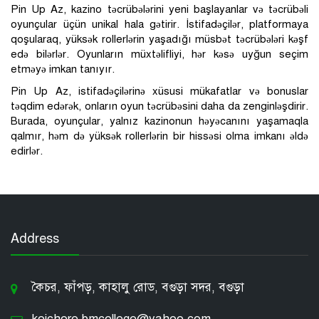
Pin Up Az, kazino təcrübələrini yeni başlayanlar və təcrübəli
oyunçular üçün unikal hala gətirir. İstifadəçilər, platformaya
qoşularaq, yüksək rollerlərin yaşadığı müsbət təcrübələri kəşf
edə bilərlər. Oyunların müxtəlifliyi, hər kəsə uyğun seçim
etməyə imkan tanıyır.
Pin Up Az, istifadəçilərinə xüsusi mükafatlar və bonuslar
təqdim edərək, onların oyun təcrübəsini daha da zenginləşdirir.
Burada, oyunçular, yalnız kazinonun həyəcanını yaşamaqla
qalmır, həm də yüksək rollerlərin bir hissəsi olma imkanı əldə
edirlər.
Address
কৈচর, ফাঁপড়, কাহালু রোড, বগুড়া সদর, বগুড়া
koichore.bmcollege@yahoo.com