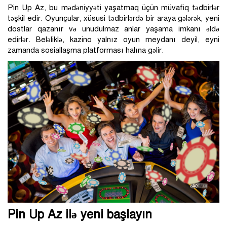
Pin Up Az, bu mədəniyyəti yaşatmaq üçün müvafiq tədbirlər
təşkil edir. Oyunçular, xüsusi tədbirlərdə bir araya gələrək, yeni
dostlar qazanır və unudulmaz anlar yaşama imkanı əldə
edirlər. Beləliklə, kazino yalnız oyun meydanı deyil, eyni
zamanda sosiallaşma platforması halına gəlir.
Pin Up Az ilə yeni başlayın