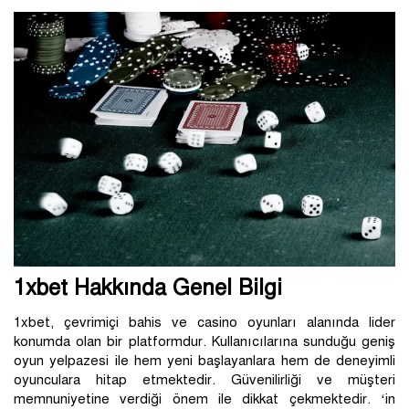
1xbet Hakkında Genel Bilgi
1xbet, çevrimiçi bahis ve casino oyunları alanında lider
konumda olan bir platformdur. Kullanıcılarına sunduğu geniş
oyun yelpazesi ile hem yeni başlayanlara hem de deneyimli
oyunculara hitap etmektedir. Güvenilirliği ve müşteri
memnuniyetine verdiği önem ile dikkat çekmektedir. ‘in