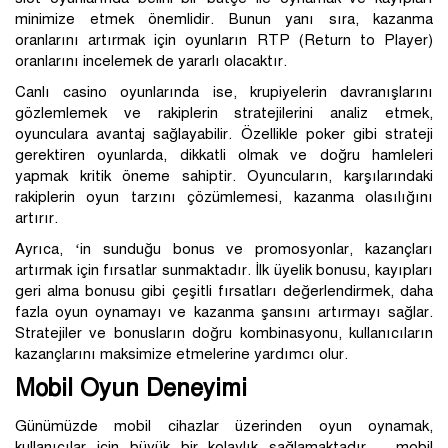
minimize etmek önemlidir. Bunun yanı sıra, kazanma
oranlarını artırmak için oyunların RTP (Return to Player)
oranlarını incelemek de yararlı olacaktır.
Canlı casino oyunlarında ise, krupiyelerin davranışlarını
gözlemlemek ve rakiplerin stratejilerini analiz etmek,
oyunculara avantaj sağlayabilir. Özellikle poker gibi strateji
gerektiren oyunlarda, dikkatli olmak ve doğru hamleleri
yapmak kritik öneme sahiptir. Oyuncuların, karşılarındaki
rakiplerin oyun tarzını çözümlemesi, kazanma olasılığını
artırır.
Ayrıca, ‘in sunduğu bonus ve promosyonlar, kazançları
artırmak için fırsatlar sunmaktadır. İlk üyelik bonusu, kayıpları
geri alma bonusu gibi çeşitli fırsatları değerlendirmek, daha
fazla oyun oynamayı ve kazanma şansını artırmayı sağlar.
Stratejiler ve bonusların doğru kombinasyonu, kullanıcıların
kazançlarını maksimize etmelerine yardımcı olur.
Mobil Oyun Deneyimi
Günümüzde mobil cihazlar üzerinden oyun oynamak,
kullanıcılar için büyük bir kolaylık sağlamaktadır. , mobil