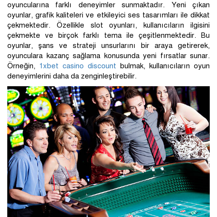
oyuncularına farklı deneyimler sunmaktadır. Yeni çıkan
oyunlar, grafik kaliteleri ve etkileyici ses tasarımları ile dikkat
çekmektedir. Özellikle slot oyunları, kullanıcıların ilgisini
çekmekte ve birçok farklı tema ile çeşitlenmektedir. Bu
oyunlar, şans ve strateji unsurlarını bir araya getirerek,
oyunculara kazanç sağlama konusunda yeni fırsatlar sunar.
Örneğin,
1xbet casino discount
bulmak, kullanıcıların oyun
deneyimlerini daha da zenginleştirebilir.