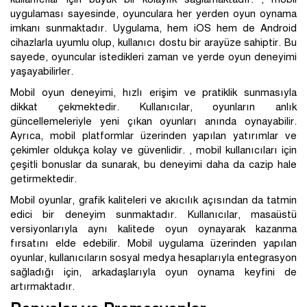
uygulaması sayesinde, oyunculara her yerden oyun oynama
imkanı sunmaktadır. Uygulama, hem iOS hem de Android
cihazlarla uyumlu olup, kullanıcı dostu bir arayüze sahiptir. Bu
sayede, oyuncular istedikleri zaman ve yerde oyun deneyimi
yaşayabilirler.
Mobil oyun deneyimi, hızlı erişim ve pratiklik sunmasıyla
dikkat çekmektedir. Kullanıcılar, oyunların anlık
güncellemeleriyle yeni çıkan oyunları anında oynayabilir.
Ayrıca, mobil platformlar üzerinden yapılan yatırımlar ve
çekimler oldukça kolay ve güvenlidir. , mobil kullanıcıları için
çeşitli bonuslar da sunarak, bu deneyimi daha da cazip hale
getirmektedir.
Mobil oyunlar, grafik kaliteleri ve akıcılık açısından da tatmin
edici bir deneyim sunmaktadır. Kullanıcılar, masaüstü
versiyonlarıyla aynı kalitede oyun oynayarak kazanma
fırsatını elde edebilir. Mobil uygulama üzerinden yapılan
oyunlar, kullanıcıların sosyal medya hesaplarıyla entegrasyon
sağladığı için, arkadaşlarıyla oyun oynama keyfini de
artırmaktadır.