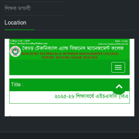
শিক্ষক মন্ডলী
Location