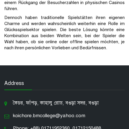
einem Rückgang der Besucherzahlen in physischen Casinos
führen.
Dennoch haben traditionelle Spielstätten ihren eigenen
Charme und werden wahrscheinlich weiterhin eine Rolle im
Glücksspielsektor spielen. Die beste Lösung könnte eine
Kombination aus beiden Welten sein, bei der Spieler die
Wahl haben, ob sie online oder offline spielen möchten, je
nach ihren persönlichen Vorlieben und Bedürfnissen.
Address
কৈচর, ফাঁপড়, কাহালু রোড, বগুড়া সদর, বগুড়া
koichore.bmcollege@yahoo.com
Phone: +88) 01711952360, 01712150488