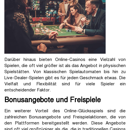
Darüber hinaus bieten Online-Casinos eine Vielzahl von
Spielen, die oft viel größer ist als das Angebot in physischen
Spielstätten. Von klassischen Spielautomaten bis hin zu
Live-Dealer-Spielen gibt es für jeden Geschmack etwas. Die
Vielfalt und Flexibilität sind für viele Spieler ein
entscheidender Faktor.
Bonusangebote und Freispiele
Ein weiterer Vorteil des Online-Glücksspiels sind die
zahlreichen Bonusangebote und Freispielaktionen, die von
den Plattformen bereitgestellt werden. Diese Angebote
sind oft viel großzügiger als die, die in traditionellen Casinos