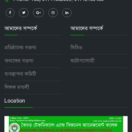
আমাদের সম্পর্কে
আমাদের সম্পর্কে
প্রতিষ্ঠানের বক্তব্য
ভিডিও
অধ্যক্ষের বক্তব্য
ফটোগ্যালারী
ব্যবস্থাপনা কমিটি
শিক্ষক মন্ডলী
Location