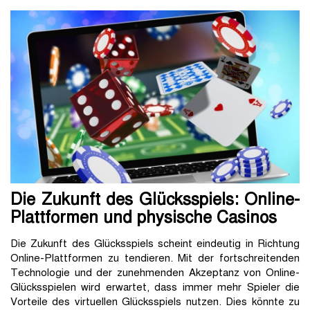
Die Zukunft des Glücksspiels: Online-
Plattformen und physische Casinos
Die Zukunft des Glücksspiels scheint eindeutig in Richtung
Online-Plattformen zu tendieren. Mit der fortschreitenden
Technologie und der zunehmenden Akzeptanz von Online-
Glücksspielen wird erwartet, dass immer mehr Spieler die
Vorteile des virtuellen Glücksspiels nutzen. Dies könnte zu