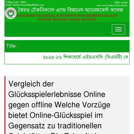
Toggle
naviga
Title :
২০২৫-২৬ শিক্ষাবর্ষে এইচএসসি (বিএমটি) কোর্সে
Vergleich der
Glücksspielerlebnisse Online
gegen offline Welche Vorzüge
bietet Online-Glücksspiel im
Gegensatz zu traditionellen