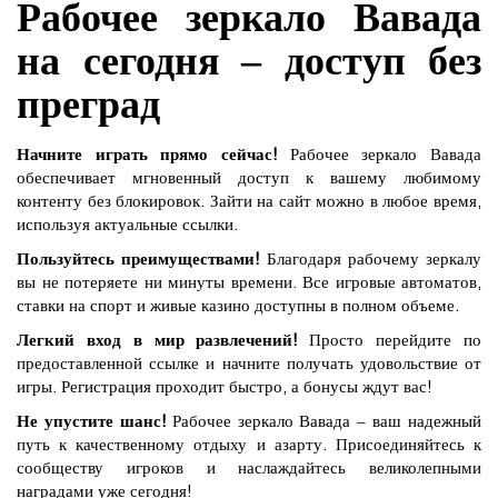
Рабочее зеркало Вавада
на сегодня – доступ без
преград
Начните играть прямо сейчас!
Рабочее зеркало Вавада
обеспечивает мгновенный доступ к вашему любимому
контенту без блокировок. Зайти на сайт можно в любое время,
используя актуальные ссылки.
Пользуйтесь преимуществами!
Благодаря рабочему зеркалу
вы не потеряете ни минуты времени. Все игровые автоматов,
ставки на спорт и живые казино доступны в полном объеме.
Легкий вход в мир развлечений!
Просто перейдите по
предоставленной ссылке и начните получать удовольствие от
игры. Регистрация проходит быстро, а бонусы ждут вас!
Не упустите шанс!
Рабочее зеркало Вавада – ваш надежный
путь к качественному отдыху и азарту. Присоединяйтесь к
сообществу игроков и наслаждайтесь великолепными
наградами уже сегодня!