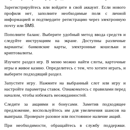
Зарегистрируйтесь или войдите в свой аккаунт. Если нового
профиля нет, заполните необходимые поля с личной
информацией и подтвердите регистрацию через электронную
почту или SMS.
Пополните баланс. Выберите удобный метод ввода средств и
следуйте инструкциям на экране. Доступны различные
варианты: банковские карты, электронные кошельки и
криптовалюты.
Изучите раздел игр. В меню можно найти слоты, карточные
игры и живое казино. Определитесь с тем, что хотите играть, и
выберите подходящий раздел.
Запустите игру. Нажмите на выбранный слот или игру и
настройте параметры ставок. Ознакомьтесь с правилами перед
началом, чтобы избежать неожиданностей.
Следите за акциями и бонусами. Заметив подходящее
предложение, воспользуйтесь им для увеличения шансов на
выигрыш. Проверьте разовое или постоянное наличие акций.
При необходимости, обращайтесь в службу поддержки.