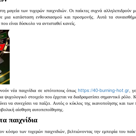
τη μαγεία των τυχερών παιχνιδιών. Οι παίκτες συχνά αλληλεπιδρούν με
σε μια κατάσταση ενθουσιασμού και προσμονής. Αυτά τα συναισθήμ
που είναι δύσκολο να αντισταθεί κανείς.
υνούν νέα παιχνίδια σε ιστότοπους όπως
https://40-burning-hot.gr
, γ
α ψυχολογικό στοιχείο που έρχεται να διαδραματίσει σημαντικό ρόλο. Κ
νει να συνεχίσει να παίζει. Αυτός ο κύκλος της ικανοποίησης και των
περβολική αίσθηση αυτοπεποίθησης.
τα παιχνίδια
τον κόσμο των τυχερών παιχνιδιών, βελτιώνοντας την εμπειρία του παί