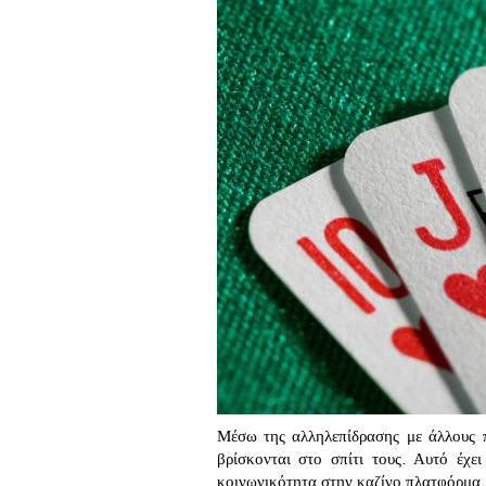
Μέσω της αλληλεπίδρασης με άλλους πα
βρίσκονται στο σπίτι τους. Αυτό έχε
κοινωνικότητα στην καζίνο πλατφόρμα.