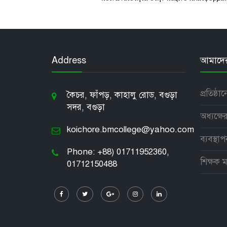
Address
আমাদের 
প্রতিষ্ঠা
কৈচর, ফাঁপড়, কাহালু রোড, বগুড়া
সদর, বগুড়া
অধ্যক্ষের
koichore.bmcollege@yahoo.com
ব্যবস্থা
Phone: +88) 01711952360,
শিক্ষক ম
01712150488