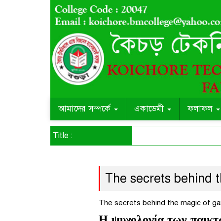
আমাদের সম্পর্কে
একাডেমী
ফলাফল
Title :
The secrets behind 
The secrets behind the magic of ga
Η ψυχολογία των παικτ