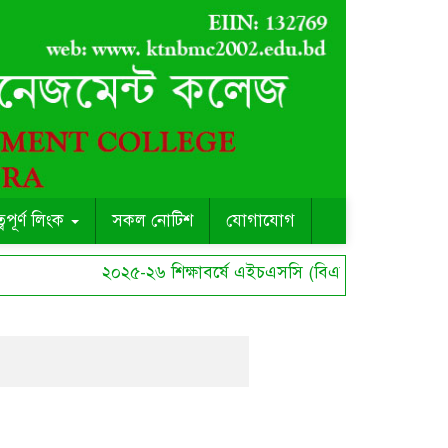
ত্বপূর্ণ লিংক
সকল নোটিশ
যোগাযোগ
২০২৫-২৬ শিক্ষাবর্ষে এইচএসসি (বিএমটি) কোর্সে ছাত্র 