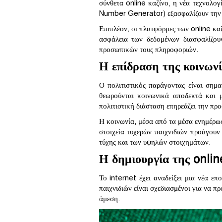
σύνθετα online καζίνο, η νέα τεχνολο
Number Generator) εξασφαλίζουν την τ
Επιπλέον, οι πλατφόρμες των online κ
ασφάλεια των δεδομένων διασφαλίζου
προσωπικών τους πληροφοριών.
Η επίδραση της κοινωνί
Ο πολιτιστικός παράγοντας είναι σημα
θεωρούνται κοινωνικά αποδεκτά και 
πολιτιστική διάσταση επηρεάζει την προ
Η κοινωνία, μέσα από τα μέσα ενημέρωση
στοιχεία τυχερών παιχνιδιών προάγουν
τύχης και των υψηλών στοιχημάτων.
Η δημιουργία της onlin
Το internet έχει αναδείξει μια νέα επ
παιχνιδιών είναι σχεδιασμένοι για να π
άμεση.