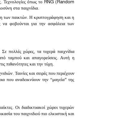
κτες. Τεχνολογίες όπως το RNG (Random
οσύνη στα παιχνίδια.
νη των παικτών. Η κρυπτογράφηση και η
ς να φοβούνται για την ασφάλεια των
 Σε πολλές χώρες, τα τυχερά παιχνίδια
από ταμπού και απαγορεύσεις. Αυτή η
τις πιθανότητες και την τύχη.
ιδιών. Ταινίες και σειρές που περιέχουν
ρια που αναδεικνύουν την “μαγεία” της
παίκτες. Οι διαδικτυακοί χώροι τυχερών
ικασία του παιχνιδιού πιο ελκυστική και