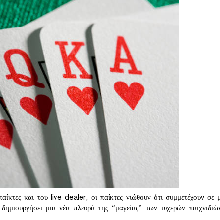
ίκτες και του live dealer, οι παίκτες νιώθουν ότι συμμετέχουν σε 
ι δημιουργήσει μια νέα πλευρά της “μαγείας” των τυχερών παιχνιδιώ