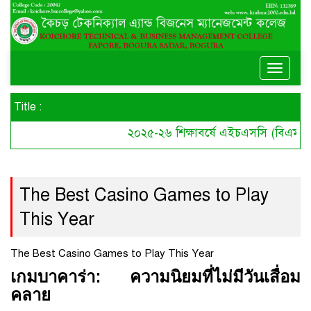
Toggle
naviga
Title :
২০২৫-২৬ শিক্ষাবর্ষে এইচএসসি (বিএমটি) কে
The Best Casino Games to Play
This Year
The Best Casino Games to Play This Year
เกมบาคาร่า: ความนิยมที่ไม่มีวันเสื่อม
คลาย