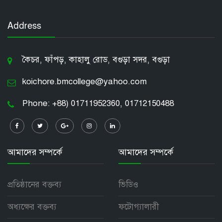
Address
কৈচর, ফাঁপড়, কাহালু রোড, বগুড়া সদর, বগুড়া
koichore.bmcollege@yahoo.com
Phone: +88) 01711952360, 01712150488
আমাদের সম্পর্কে
আমাদের সম্পর্কে
প্রতিষ্ঠানের বক্তব্য
ভিডিও
অধ্যক্ষের বক্তব্য
ফটোগ্যালারী