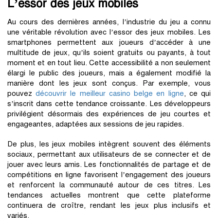
L’essor des jeux mobiles
Au cours des dernières années, l’industrie du jeu a connu
une véritable révolution avec l’essor des jeux mobiles. Les
smartphones permettent aux joueurs d’accéder à une
multitude de jeux, qu’ils soient gratuits ou payants, à tout
moment et en tout lieu. Cette accessibilité a non seulement
élargi le public des joueurs, mais a également modifié la
manière dont les jeux sont conçus. Par exemple, vous
pouvez
découvrir le meilleur casino belge en ligne
, ce qui
s’inscrit dans cette tendance croissante. Les développeurs
privilégient désormais des expériences de jeu courtes et
engageantes, adaptées aux sessions de jeu rapides.
De plus, les jeux mobiles intègrent souvent des éléments
sociaux, permettant aux utilisateurs de se connecter et de
jouer avec leurs amis. Les fonctionnalités de partage et de
compétitions en ligne favorisent l’engagement des joueurs
et renforcent la communauté autour de ces titres. Les
tendances actuelles montrent que cette plateforme
continuera de croître, rendant les jeux plus inclusifs et
variés.