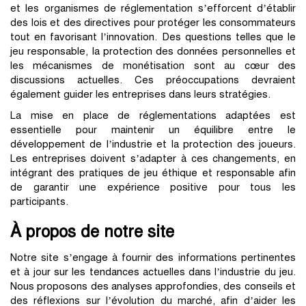
et les organismes de réglementation s’efforcent d’établir
des lois et des directives pour protéger les consommateurs
tout en favorisant l’innovation. Des questions telles que le
jeu responsable, la protection des données personnelles et
les mécanismes de monétisation sont au cœur des
discussions actuelles. Ces préoccupations devraient
également guider les entreprises dans leurs stratégies.
La mise en place de réglementations adaptées est
essentielle pour maintenir un équilibre entre le
développement de l’industrie et la protection des joueurs.
Les entreprises doivent s’adapter à ces changements, en
intégrant des pratiques de jeu éthique et responsable afin
de garantir une expérience positive pour tous les
participants.
À propos de notre site
Notre site s’engage à fournir des informations pertinentes
et à jour sur les tendances actuelles dans l’industrie du jeu.
Nous proposons des analyses approfondies, des conseils et
des réflexions sur l’évolution du marché, afin d’aider les