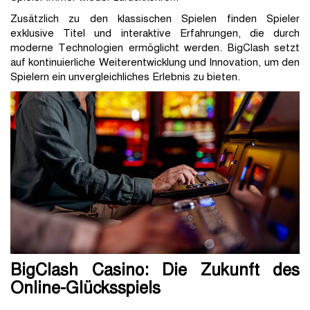
Zusätzlich zu den klassischen Spielen finden Spieler
exklusive Titel und interaktive Erfahrungen, die durch
moderne Technologien ermöglicht werden. BigClash setzt
auf kontinuierliche Weiterentwicklung und Innovation, um den
Spielern ein unvergleichliches Erlebnis zu bieten.
BigClash Casino: Die Zukunft des
Online-Glücksspiels