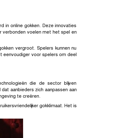
d in online gokken. Deze innovaties
r verbonden voelen met het spel en
gokken vergroot. Spelers kunnen nu
et eenvoudiger voor spelers om deel
chnologieën die de sector blijven
 dat aanbieders zich aanpassen aan
mgeving te creëren.
uikersvriendelijker gokklimaat. Het is