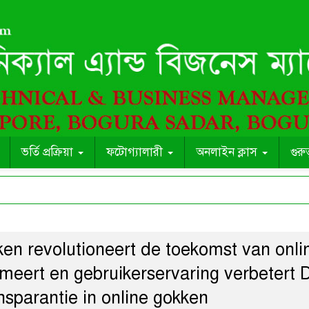
ভর্তি প্রক্রিয়া
ফটোগ্যালারী
অনলাইন ক্লাস
গুরু
en revolutioneert de toekomst van onli
rmeert en gebruikerservaring verbetert 
nsparantie in online gokken