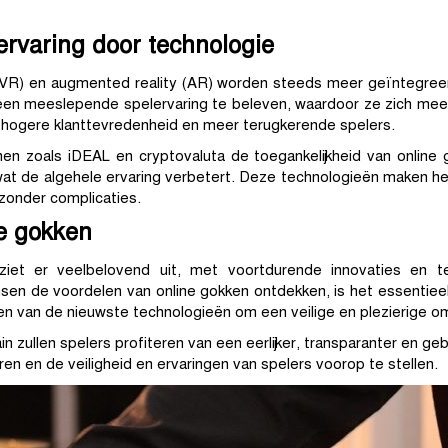
ervaring door technologie
y (VR) en augmented reality (AR) worden steeds meer geïntegreer
 een meeslepende spelervaring te beleven, waardoor ze zich mee
n hogere klanttevredenheid en meer terugkerende spelers.
n zoals iDEAL en cryptovaluta de toegankelijkheid van online 
, wat de algehele ervaring verbetert. Deze technologieën maken h
zonder complicaties.
e gokken
et er veelbelovend uit, met voortdurende innovaties en te
en de voordelen van online gokken ontdekken, is het essentieel
n van de nieuwste technologieën om een veilige en plezierige o
n zullen spelers profiteren van een eerlijker, transparanter en gebr
eren en de veiligheid en ervaringen van spelers voorop te stellen.