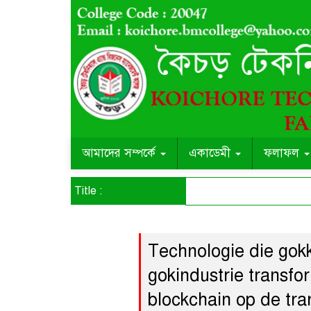
আমাদের সম্পর্কে
একাডেমী
ফলাফল
Title :
Technologie die gokk
gokindustrie transfo
blockchain op de tra