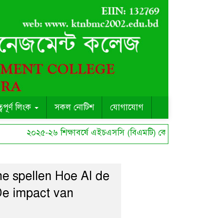
ত্বপূর্ণ লিংক
সকল নোটিশ
যোগাযোগ
২০২৫-২৬ শিক্ষাবর্ষে এইচএসসি (বিএমটি) কোর্সে ছাত্র ছাত্রী স
ne spellen Hoe AI de
De impact van