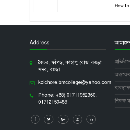
How to 
Address
আমাদের 
প্রতিষ্ঠা
কৈচর, ফাঁপড়, কাহালু রোড, বগুড়া
সদর, বগুড়া
অধ্যক্ষের
koichore.bmcollege@yahoo.com
ব্যবস্থা
Phone: +88) 01711952360,
শিক্ষক ম
01712150488