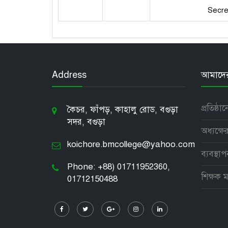
Secre
Address
আমাদের 
প্রতিষ্ঠা
কৈচর, ফাঁপড়, কাহালু রোড, বগুড়া
সদর, বগুড়া
অধ্যক্ষের
koichore.bmcollege@yahoo.com
ব্যবস্থা
Phone: +88) 01711952360,
শিক্ষক ম
01712150488