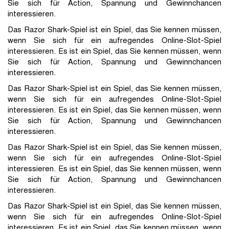
Sie sich für Action, Spannung und Gewinnchancen
interessieren.
Das Razor Shark-Spiel ist ein Spiel, das Sie kennen müssen,
wenn Sie sich für ein aufregendes Online-Slot-Spiel
interessieren. Es ist ein Spiel, das Sie kennen müssen, wenn
Sie sich für Action, Spannung und Gewinnchancen
interessieren.
Das Razor Shark-Spiel ist ein Spiel, das Sie kennen müssen,
wenn Sie sich für ein aufregendes Online-Slot-Spiel
interessieren. Es ist ein Spiel, das Sie kennen müssen, wenn
Sie sich für Action, Spannung und Gewinnchancen
interessieren.
Das Razor Shark-Spiel ist ein Spiel, das Sie kennen müssen,
wenn Sie sich für ein aufregendes Online-Slot-Spiel
interessieren. Es ist ein Spiel, das Sie kennen müssen, wenn
Sie sich für Action, Spannung und Gewinnchancen
interessieren.
Das Razor Shark-Spiel ist ein Spiel, das Sie kennen müssen,
wenn Sie sich für ein aufregendes Online-Slot-Spiel
interessieren. Es ist ein Spiel, das Sie kennen müssen, wenn