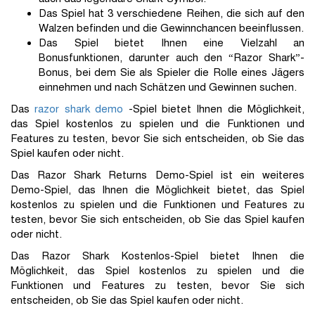
Das Spiel hat 3 verschiedene Reihen, die sich auf den
Walzen befinden und die Gewinnchancen beeinflussen.
Das Spiel bietet Ihnen eine Vielzahl an
Bonusfunktionen, darunter auch den “Razor Shark”-
Bonus, bei dem Sie als Spieler die Rolle eines Jägers
einnehmen und nach Schätzen und Gewinnen suchen.
Das
razor shark demo
-Spiel bietet Ihnen die Möglichkeit,
das Spiel kostenlos zu spielen und die Funktionen und
Features zu testen, bevor Sie sich entscheiden, ob Sie das
Spiel kaufen oder nicht.
Das Razor Shark Returns Demo-Spiel ist ein weiteres
Demo-Spiel, das Ihnen die Möglichkeit bietet, das Spiel
kostenlos zu spielen und die Funktionen und Features zu
testen, bevor Sie sich entscheiden, ob Sie das Spiel kaufen
oder nicht.
Das Razor Shark Kostenlos-Spiel bietet Ihnen die
Möglichkeit, das Spiel kostenlos zu spielen und die
Funktionen und Features zu testen, bevor Sie sich
entscheiden, ob Sie das Spiel kaufen oder nicht.