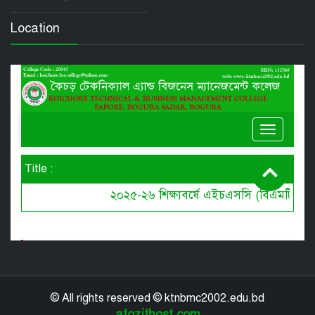
Location
© All rights reserved © ktnbmc2002.edu.bd
atozithost.com