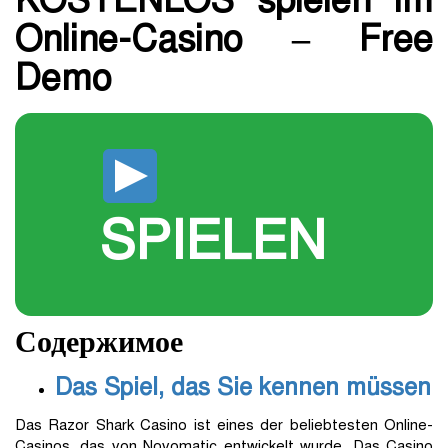
Online-Casino – Free
Demo
SPIELEN
Содержимое
Das Spiel, das Sie kennen müssen
Das Razor Shark Casino ist eines der beliebtesten Online-
Casinos, das von Novomatic entwickelt wurde. Das Casino