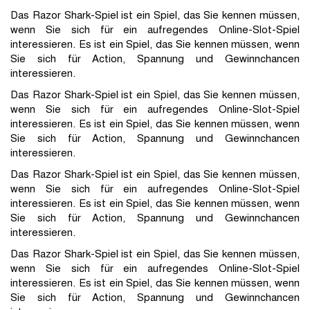
Das Razor Shark-Spiel ist ein Spiel, das Sie kennen müssen,
wenn Sie sich für ein aufregendes Online-Slot-Spiel
interessieren. Es ist ein Spiel, das Sie kennen müssen, wenn
Sie sich für Action, Spannung und Gewinnchancen
interessieren.
Das Razor Shark-Spiel ist ein Spiel, das Sie kennen müssen,
wenn Sie sich für ein aufregendes Online-Slot-Spiel
interessieren. Es ist ein Spiel, das Sie kennen müssen, wenn
Sie sich für Action, Spannung und Gewinnchancen
interessieren.
Das Razor Shark-Spiel ist ein Spiel, das Sie kennen müssen,
wenn Sie sich für ein aufregendes Online-Slot-Spiel
interessieren. Es ist ein Spiel, das Sie kennen müssen, wenn
Sie sich für Action, Spannung und Gewinnchancen
interessieren.
Das Razor Shark-Spiel ist ein Spiel, das Sie kennen müssen,
wenn Sie sich für ein aufregendes Online-Slot-Spiel
interessieren. Es ist ein Spiel, das Sie kennen müssen, wenn
Sie sich für Action, Spannung und Gewinnchancen