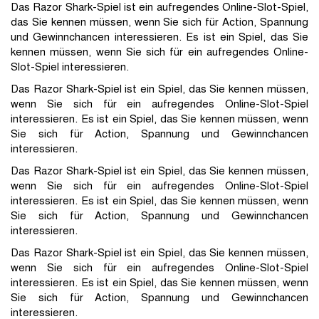
Das Razor Shark-Spiel ist ein aufregendes Online-Slot-Spiel,
das Sie kennen müssen, wenn Sie sich für Action, Spannung
und Gewinnchancen interessieren. Es ist ein Spiel, das Sie
kennen müssen, wenn Sie sich für ein aufregendes Online-
Slot-Spiel interessieren.
Das Razor Shark-Spiel ist ein Spiel, das Sie kennen müssen,
wenn Sie sich für ein aufregendes Online-Slot-Spiel
interessieren. Es ist ein Spiel, das Sie kennen müssen, wenn
Sie sich für Action, Spannung und Gewinnchancen
interessieren.
Das Razor Shark-Spiel ist ein Spiel, das Sie kennen müssen,
wenn Sie sich für ein aufregendes Online-Slot-Spiel
interessieren. Es ist ein Spiel, das Sie kennen müssen, wenn
Sie sich für Action, Spannung und Gewinnchancen
interessieren.
Das Razor Shark-Spiel ist ein Spiel, das Sie kennen müssen,
wenn Sie sich für ein aufregendes Online-Slot-Spiel
interessieren. Es ist ein Spiel, das Sie kennen müssen, wenn
Sie sich für Action, Spannung und Gewinnchancen
interessieren.