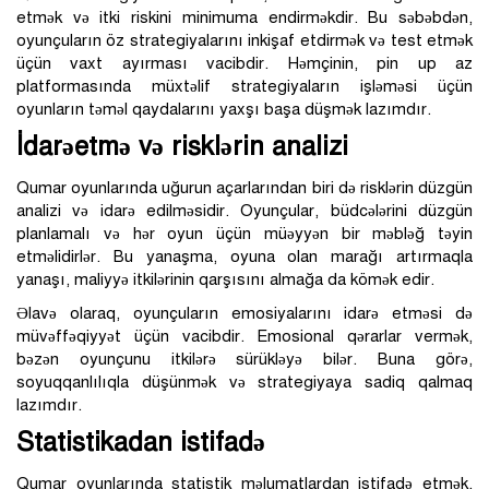
etmək və itki riskini minimuma endirməkdir. Bu səbəbdən,
oyunçuların öz strategiyalarını inkişaf etdirmək və test etmək
üçün vaxt ayırması vacibdir. Həmçinin, pin up az
platformasında müxtəlif strategiyaların işləməsi üçün
oyunların təməl qaydalarını yaxşı başa düşmək lazımdır.
İdarəetmə və risklərin analizi
Qumar oyunlarında uğurun açarlarından biri də risklərin düzgün
analizi və idarə edilməsidir. Oyunçular, büdcələrini düzgün
planlamalı və hər oyun üçün müəyyən bir məbləğ təyin
etməlidirlər. Bu yanaşma, oyuna olan marağı artırmaqla
yanaşı, maliyyə itkilərinin qarşısını almağa da kömək edir.
Əlavə olaraq, oyunçuların emosiyalarını idarə etməsi də
müvəffəqiyyət üçün vacibdir. Emosional qərarlar vermək,
bəzən oyunçunu itkilərə sürükləyə bilər. Buna görə,
soyuqqanlılıqla düşünmək və strategiyaya sadiq qalmaq
lazımdır.
Statistikadan istifadə
Qumar oyunlarında statistik məlumatlardan istifadə etmək,