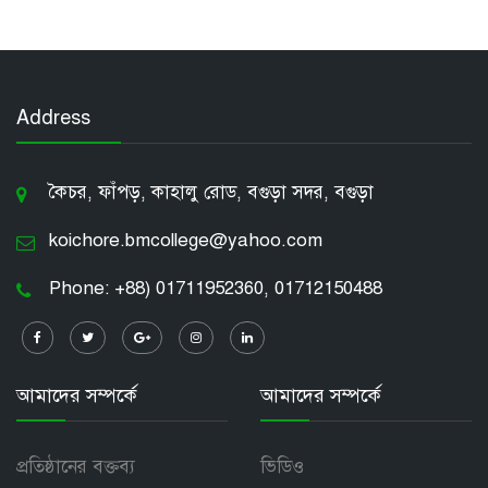
Address
কৈচর, ফাঁপড়, কাহালু রোড, বগুড়া সদর, বগুড়া
koichore.bmcollege@yahoo.com
Phone: +88) 01711952360, 01712150488
আমাদের সম্পর্কে
আমাদের সম্পর্কে
প্রতিষ্ঠানের বক্তব্য
ভিডিও