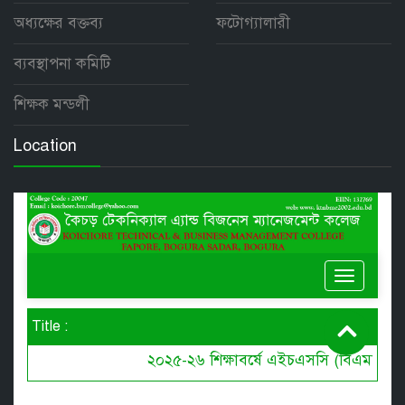
অধ্যক্ষের বক্তব্য
ফটোগ্যালারী
ব্যবস্থাপনা কমিটি
শিক্ষক মন্ডলী
Location