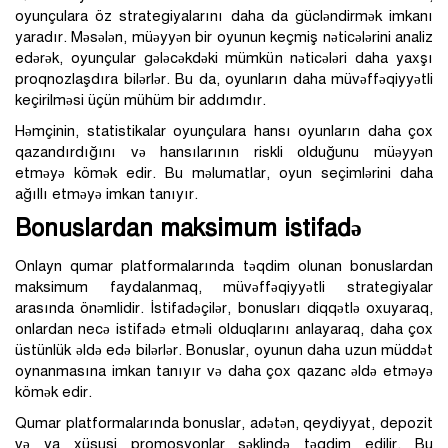
oyunçulara öz strategiyalarını daha da gücləndirmək imkanı
yaradır. Məsələn, müəyyən bir oyunun keçmiş nəticələrini analiz
edərək, oyunçular gələcəkdəki mümkün nəticələri daha yaxşı
proqnozlaşdıra bilərlər. Bu da, oyunların daha müvəffəqiyyətli
keçirilməsi üçün mühüm bir addımdır.
Həmçinin, statistikalar oyunçulara hansı oyunların daha çox
qazandırdığını və hansılarının riskli olduğunu müəyyən
etməyə kömək edir. Bu məlumatlar, oyun seçimlərini daha
ağıllı etməyə imkan tanıyır.
Bonuslardan maksimum istifadə
Onlayn qumar platformalarında təqdim olunan bonuslardan
maksimum faydalanmaq, müvəffəqiyyətli strategiyalar
arasında önəmlidir. İstifadəçilər, bonusları diqqətlə oxuyaraq,
onlardan necə istifadə etməli olduqlarını anlayaraq, daha çox
üstünlük əldə edə bilərlər. Bonuslar, oyunun daha uzun müddət
oynanmasına imkan tanıyır və daha çox qazanc əldə etməyə
kömək edir.
Qumar platformalarında bonuslar, adətən, qeydiyyat, depozit
və ya xüsusi promosyonlar şəklində təqdim edilir. Bu