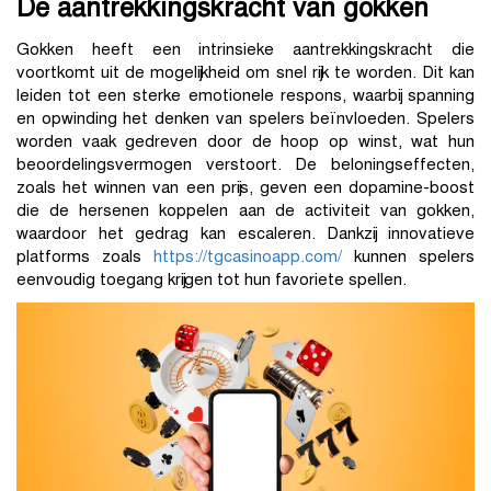
De aantrekkingskracht van gokken
Gokken heeft een intrinsieke aantrekkingskracht die
voortkomt uit de mogelijkheid om snel rijk te worden. Dit kan
leiden tot een sterke emotionele respons, waarbij spanning
en opwinding het denken van spelers beïnvloeden. Spelers
worden vaak gedreven door de hoop op winst, wat hun
beoordelingsvermogen verstoort. De beloningseffecten,
zoals het winnen van een prijs, geven een dopamine-boost
die de hersenen koppelen aan de activiteit van gokken,
waardoor het gedrag kan escaleren. Dankzij innovatieve
platforms zoals
https://tgcasinoapp.com/
kunnen spelers
eenvoudig toegang krijgen tot hun favoriete spellen.