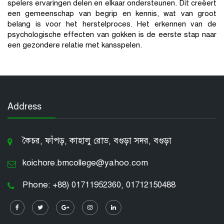
spelers ervaringen delen en elkaar ondersteunen. Dit creëert
een gemeenschap van begrip en kennis, wat van groot
belang is voor het herstelproces. Het erkennen van de
psychologische effecten van gokken is de eerste stap naar
een gezondere relatie met kansspelen.
Address
কৈচর, ফাঁপড়, কাহালু রোড, বগুড়া সদর, বগুড়া
koichore.bmcollege@yahoo.com
Phone: +88) 01711952360, 01712150488