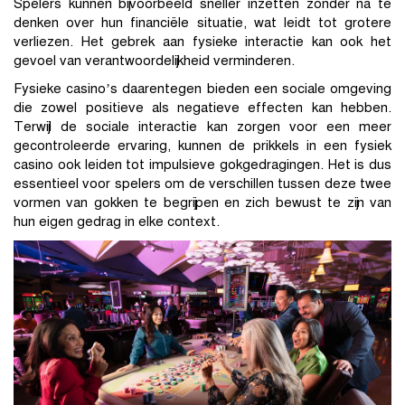
Spelers kunnen bijvoorbeeld sneller inzetten zonder na te
denken over hun financiële situatie, wat leidt tot grotere
verliezen. Het gebrek aan fysieke interactie kan ook het
gevoel van verantwoordelijkheid verminderen.
Fysieke casino’s daarentegen bieden een sociale omgeving
die zowel positieve als negatieve effecten kan hebben.
Terwijl de sociale interactie kan zorgen voor een meer
gecontroleerde ervaring, kunnen de prikkels in een fysiek
casino ook leiden tot impulsieve gokgedragingen. Het is dus
essentieel voor spelers om de verschillen tussen deze twee
vormen van gokken te begrijpen en zich bewust te zijn van
hun eigen gedrag in elke context.