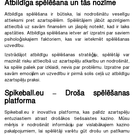
Atbildīga spēlēšana un tās nozīme
Atbildīga spēlēšana ir būtiska, lai nodrošinātu veselīgu
attieksmi pret azartspēlēm. Spēlētājiem jābūt apzinīgiem
attiecībā uz savām finansēm un jāspēj noteikt, kad ir laiks
apstāties. Atbildīga spēlēšana ietver arī izpratni par saviem
psiholoģiskajiem faktoriem, kas var ietekmēt spēlēšanas
uzvedību.
Izstrādājot atbildīgu spēlēšanas stratēģiju, spēlētāji var
mazināt risku attiecībā uz azartspēļu atkarību un nodrošināt,
ka spēle paliek par izklaidi, nevis par problēmu. Izpratne par
savām emocijām un uzvedību ir pirmā solis ceļā uz atbildīgu
azartspēļu praksi.
Spikeball.eu – Droša spēlēšanas
platforma
Spikeball.eu ir inovatīva platforma, kas palīdz azartspēļu
entuziastiem atrast drošākos tiešsaistes kazino. Mūsu
mērķis ir nodrošināt informāciju par vislabākajiem kazino
pakalpojumiem, lai spēlētāji varētu gūt drošu un patīkamu