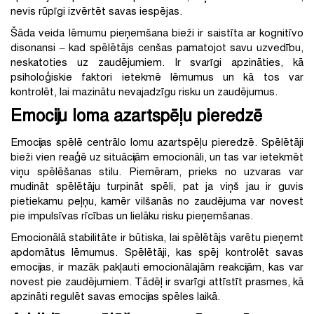
nevis rūpīgi izvērtēt savas iespējas.
Šāda veida lēmumu pieņemšana bieži ir saistīta ar kognitīvo
disonansi – kad spēlētājs cenšas pamatojot savu uzvedību,
neskatoties uz zaudējumiem. Ir svarīgi apzināties, kā
psiholoģiskie faktori ietekmē lēmumus un kā tos var
kontrolēt, lai mazinātu nevajadzīgu risku un zaudējumus.
Emociju loma azartspēļu pieredzē
Emocijas spēlē centrālo lomu azartspēļu pieredzē. Spēlētāji
bieži vien reaģē uz situācijām emocionāli, un tas var ietekmēt
viņu spēlēšanas stilu. Piemēram, prieks no uzvaras var
mudināt spēlētāju turpināt spēli, pat ja viņš jau ir guvis
pietiekamu peļņu, kamēr vilšanās no zaudējuma var novest
pie impulsīvas rīcības un lielāku risku pieņemšanas.
Emocionālā stabilitāte ir būtiska, lai spēlētājs varētu pieņemt
apdomātus lēmumus. Spēlētāji, kas spēj kontrolēt savas
emocijas, ir mazāk pakļauti emocionālajām reakcijām, kas var
novest pie zaudējumiem. Tādēļ ir svarīgi attīstīt prasmes, kā
apzināti regulēt savas emocijas spēles laikā.