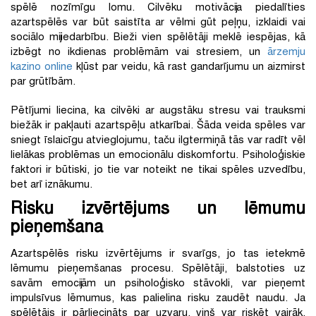
spēlē nozīmīgu lomu. Cilvēku motivācija piedalīties
azartspēlēs var būt saistīta ar vēlmi gūt peļņu, izklaidi vai
sociālo mijiedarbību. Bieži vien spēlētāji meklē iespējas, kā
izbēgt no ikdienas problēmām vai stresiem, un
ārzemju
kazino online
kļūst par veidu, kā rast gandarījumu un aizmirst
par grūtībām.
Pētījumi liecina, ka cilvēki ar augstāku stresu vai trauksmi
biežāk ir pakļauti azartspēļu atkarībai. Šāda veida spēles var
sniegt īslaicīgu atvieglojumu, taču ilgtermiņā tās var radīt vēl
lielākas problēmas un emocionālu diskomfortu. Psiholoģiskie
faktori ir būtiski, jo tie var noteikt ne tikai spēles uzvedību,
bet arī iznākumu.
Risku izvērtējums un lēmumu
pieņemšana
Azartspēlēs risku izvērtējums ir svarīgs, jo tas ietekmē
lēmumu pieņemšanas procesu. Spēlētāji, balstoties uz
savām emocijām un psiholoģisko stāvokli, var pieņemt
impulsīvus lēmumus, kas palielina risku zaudēt naudu. Ja
spēlētājs ir pārliecināts par uzvaru, viņš var riskēt vairāk,