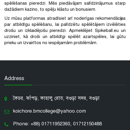
spēlēšanas pieredzi. Mēs piedāvājam salīdzinājumus starp
dažādiem kazino, to spēļu klāstu un bonusiem.
Uz mūsu platformas atradīsiet arī noderīgas rekomendācijas
par atbildīgu spēlēšanu, lai palīdzētu spēlētājiem izvēlēties
drošu un izklaidējošu pieredzi. Apmeklējiet Spikeball.eu un
uzziniet, kā droši un atbildīgi spēlēt azartspēles, lai gūtu
prieku un izvairītos no iespējamām problēmām.
Address
কৈচর, ফাঁপড়, কাহালু রোড, বগুড়া সদর, বগুড়া
koichore.bmcollege@yahoo.com
Phone: +88) 01711952360, 01712150488