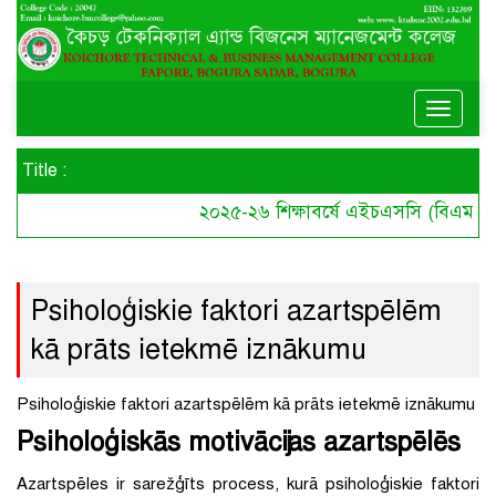
Toggle
naviga
Title :
২০২৫-২৬ শিক্ষাবর্ষে এইচএসসি (বিএমটি) ক
Psiholoģiskie faktori azartspēlēm
kā prāts ietekmē iznākumu
Psiholoģiskie faktori azartspēlēm kā prāts ietekmē iznākumu
Psiholoģiskās motivācijas azartspēlēs
Azartspēles ir sarežģīts process, kurā psiholoģiskie faktori