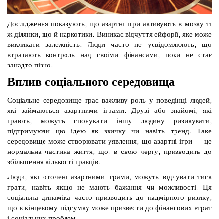
Дослідження показують, що азартні ігри активують в мозку ті
ж ділянки, що й наркотики. Виникає відчуття ейфорії, яке може
викликати залежність. Люди часто не усвідомлюють, що
втрачають контроль над своїми фінансами, поки не стає
занадто пізно.
Вплив соціального середовища
Соціальне середовище грає важливу роль у поведінці людей,
які займаються азартними іграми. Друзі або знайомі, які
грають, можуть спонукати іншу людину ризикувати,
підтримуючи цю ідею як звичку чи навіть тренд. Таке
середовище може створювати уявлення, що азартні ігри — це
нормальна частина життя, що, в свою чергу, призводить до
збільшення кількості гравців.
Люди, які оточені азартними іграми, можуть відчувати тиск
грати, навіть якщо не мають бажання чи можливості. Ця
соціальна динаміка часто призводить до надмірного ризику,
що в кінцевому підсумку може призвести до фінансових втрат
і соціальних проблем.