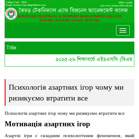
Toggle
naviga
Title :
২০২৫-২৬ শিক্ষাবর্ষে এইচএসসি (বিএমটি) কে
Психологія азартних ігор чому ми
ризикуємо втратити все
Психологія азартних ігор чому ми ризикуємо втратити все
Мотивація азартних ігор
Азартні ігри є складним психологічним феноменом, який