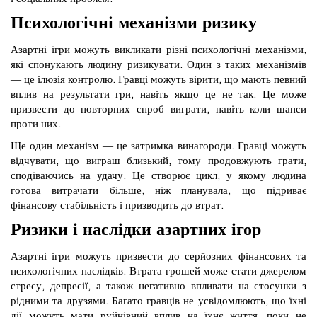
Психологічні механізми ризику
Азартні ігри можуть викликати різні психологічні механізми,
які спонукають людину ризикувати. Один з таких механізмів
— це ілюзія контролю. Гравці можуть вірити, що мають певний
вплив на результати гри, навіть якщо це не так. Це може
призвести до повторних спроб виграти, навіть коли шанси
проти них.
Ще один механізм — це затримка винагороди. Гравці можуть
відчувати, що виграш близький, тому продовжують грати,
сподіваючись на удачу. Це створює цикл, у якому людина
готова витрачати більше, ніж планувала, що підриває
фінансову стабільність і призводить до втрат.
Ризики і наслідки азартних ігор
Азартні ігри можуть призвести до серйозних фінансових та
психологічних наслідків. Втрата грошей може стати джерелом
стресу, депресії, а також негативно впливати на стосунки з
рідними та друзями. Багато гравців не усвідомлюють, що їхні
дії можуть мати руйнівний вплив на їхнє життя, поки не