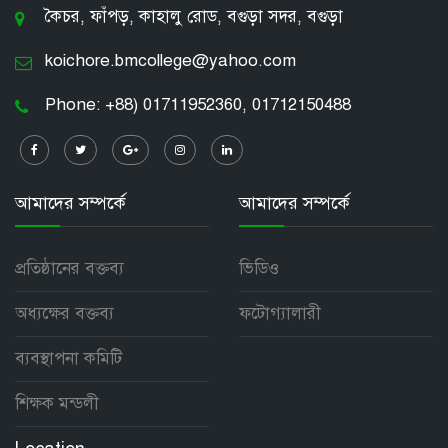
কৈচর, ফাঁপড়, কাহালু রোড, বগুড়া সদর, বগুড়া
koichore.bmcollege@yahoo.com
Phone: +88) 01711952360, 01712150488
আমাদের সম্পর্কে
আমাদের সম্পর্কে
প্রতিষ্ঠানের বক্তব্য
ভিডিও
অধ্যক্ষের বক্তব্য
ফটোগ্যালারী
ব্যবস্থাপনা কমিটি
শিক্ষক মন্ডলী