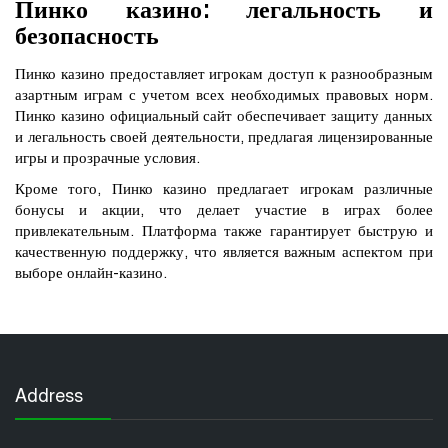
Пинко казино: легальность и
безопасность
Пинко казино предоставляет игрокам доступ к разнообразным
азартным играм с учетом всех необходимых правовых норм.
Пинко казино официальный сайт обеспечивает защиту данных
и легальность своей деятельности, предлагая лицензированные
игры и прозрачные условия.
Кроме того, Пинко казино предлагает игрокам различные
бонусы и акции, что делает участие в играх более
привлекательным. Платформа также гарантирует быструю и
качественную поддержку, что является важным аспектом при
выборе онлайн-казино.
Address