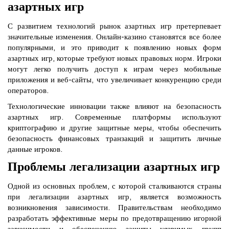
азартных игр
С развитием технологий рынок азартных игр претерпевает
значительные изменения. Онлайн-казино становятся все более
популярными, и это приводит к появлению новых форм
азартных игр, которые требуют новых правовых норм. Игроки
могут легко получить доступ к играм через мобильные
приложения и веб-сайты, что увеличивает конкуренцию среди
операторов.
Технологические инновации также влияют на безопасность
азартных игр. Современные платформы используют
криптографию и другие защитные меры, чтобы обеспечить
безопасность финансовых транзакций и защитить личные
данные игроков.
Проблемы легализации азартных игр
Одной из основных проблем, с которой сталкиваются страны
при легализации азартных игр, является возможность
возникновения зависимости. Правительствам необходимо
разработать эффективные меры по предотвращению игорной
зависимости и обеспечению защиты уязвимых групп