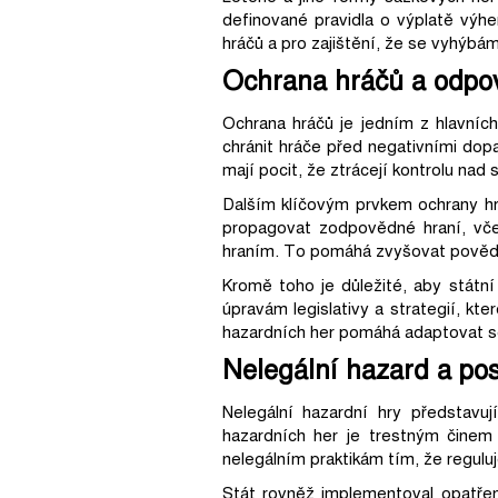
definované pravidla o výplatě výh
hráčů a pro zajištění, že se vyhýbám
Ochrana hráčů a odpo
Ochrana hráčů je jedním z hlavních
chránit hráče před negativními dop
mají pocit, že ztrácejí kontrolu na
Dalším klíčovým prvkem ochrany hrá
propagovat zodpovědné hraní, včet
hraním. To pomáhá zvyšovat povědo
Kromě toho je důležité, aby státní
úpravám legislativy a strategií, k
hazardních her pomáhá adaptovat se
Nelegální hazard a pos
Nelegální hazardní hry představuj
hazardních her je trestným činem
nelegálním praktikám tím, že reguluj
Stát rovněž implementoval opatřen