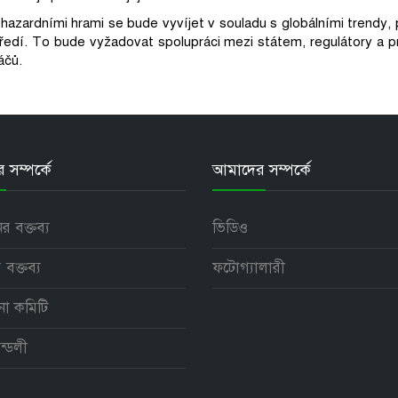
hazardními hrami se bude vyvíjet v souladu s globálními trendy, 
dí. To bude vyžadovat spolupráci mezi státem, regulátory a pr
áčů.
সম্পর্কে
আমাদের সম্পর্কে
নের বক্তব্য
ভিডিও
 বক্তব্য
ফটোগ্যালারী
পনা কমিটি
ন্ডলী