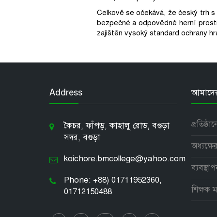
Celkově se očekává, že český trh s 
bezpečné a odpovědné herní prostře
zajištěn vysoký standard ochrany hr
Address
আমাদের 
প্রতিষ্ঠা
কৈচর, ফাঁপড়, কাহালু রোড, বগুড়া
সদর, বগুড়া
অধ্যক্ষের
koichore.bmcollege@yahoo.com
ব্যবস্থা
Phone: +88) 01711952360,
শিক্ষক ম
01712150488