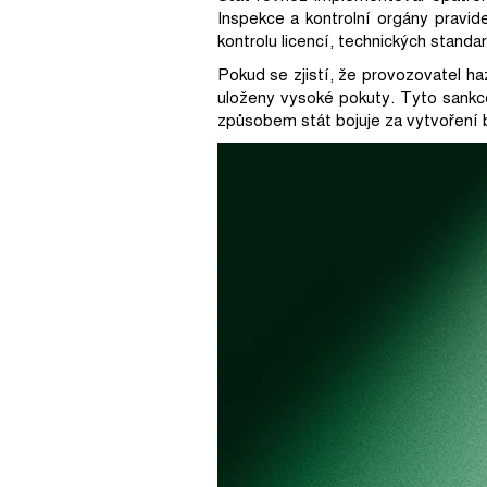
Inspekce a kontrolní orgány pravide
kontrolu licencí, technických standa
Pokud se zjistí, že provozovatel h
uloženy vysoké pokuty. Tyto sankce 
způsobem stát bojuje za vytvoření 