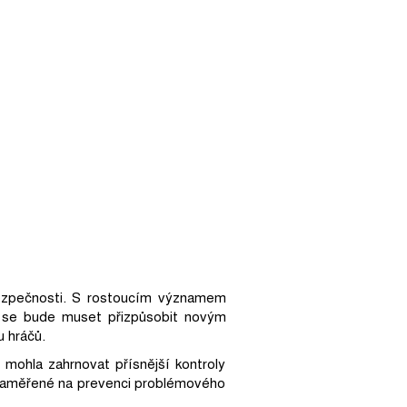
bezpečnosti. S rostoucím významem
ce se bude muset přizpůsobit novým
 hráčů.
y mohla zahrnovat přísnější kontroly
 zaměřené na prevenci problémového