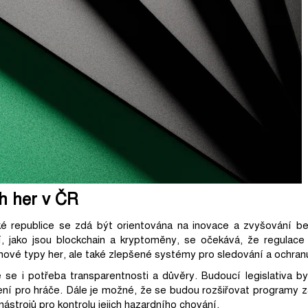
h her v ČR
é republice se zdá být orientována na inovace a zvyšování 
ií, jako jsou blockchain a kryptoměny, se očekává, že regula
ové typy her, ale také zlepšené systémy pro sledování a ochranu
e se i potřeba transparentnosti a důvěry. Budoucí legislativa b
ení pro hráče. Dále je možné, že se budou rozšiřovat programy
ástrojů pro kontrolu jejich hazardního chování.