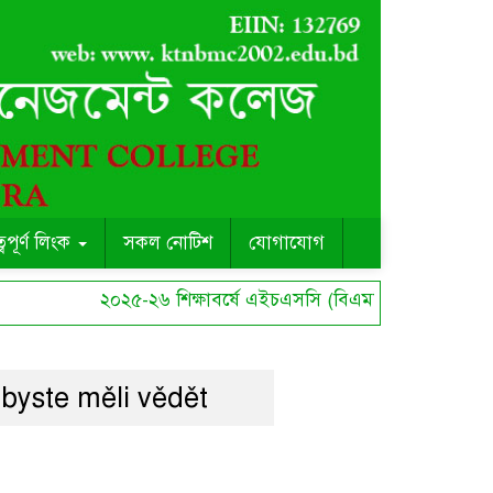
ত্বপূর্ণ লিংক
সকল নোটিশ
যোগাযোগ
২০২৫-২৬ শিক্ষাবর্ষে এইচএসসি (বিএমটি) কোর্সে ছাত্র ছাত্র
byste měli vědět