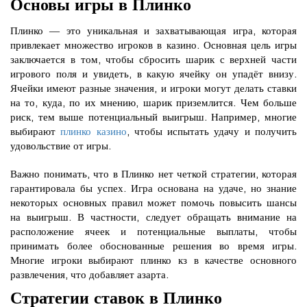
Основы игры в Плинко
Плинко — это уникальная и захватывающая игра, которая
привлекает множество игроков в казино. Основная цель игры
заключается в том, чтобы сбросить шарик с верхней части
игрового поля и увидеть, в какую ячейку он упадёт внизу.
Ячейки имеют разные значения, и игроки могут делать ставки
на то, куда, по их мнению, шарик приземлится. Чем больше
риск, тем выше потенциальный выигрыш. Например, многие
выбирают
плинко казино
, чтобы испытать удачу и получить
удовольствие от игры.
Важно понимать, что в Плинко нет четкой стратегии, которая
гарантировала бы успех. Игра основана на удаче, но знание
некоторых основных правил может помочь повысить шансы
на выигрыш. В частности, следует обращать внимание на
расположение ячеек и потенциальные выплаты, чтобы
принимать более обоснованные решения во время игры.
Многие игроки выбирают плинко кз в качестве основного
развлечения, что добавляет азарта.
Стратегии ставок в Плинко