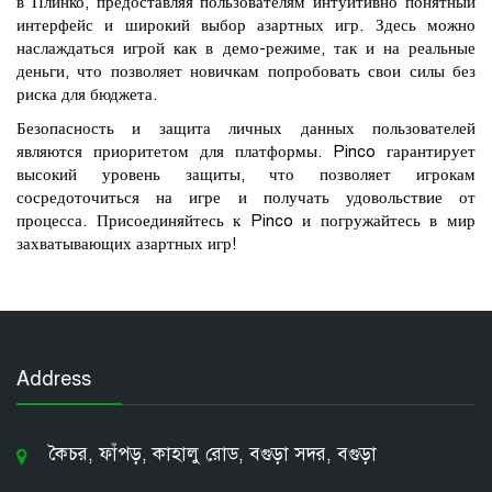
в Плинко, предоставляя пользователям интуитивно понятный
интерфейс и широкий выбор азартных игр. Здесь можно
наслаждаться игрой как в демо-режиме, так и на реальные
деньги, что позволяет новичкам попробовать свои силы без
риска для бюджета.
Безопасность и защита личных данных пользователей
являются приоритетом для платформы. Pinco гарантирует
высокий уровень защиты, что позволяет игрокам
сосредоточиться на игре и получать удовольствие от
процесса. Присоединяйтесь к Pinco и погружайтесь в мир
захватывающих азартных игр!
Address
কৈচর, ফাঁপড়, কাহালু রোড, বগুড়া সদর, বগুড়া