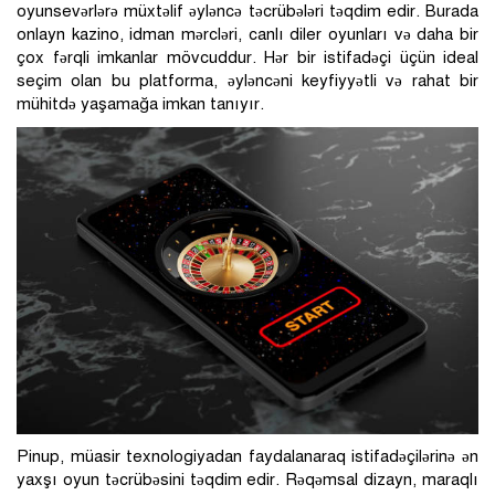
oyunsevərlərə müxtəlif əyləncə təcrübələri təqdim edir. Burada
onlayn kazino, idman mərcləri, canlı diler oyunları və daha bir
çox fərqli imkanlar mövcuddur. Hər bir istifadəçi üçün ideal
seçim olan bu platforma, əyləncəni keyfiyyətli və rahat bir
mühitdə yaşamağa imkan tanıyır.
Pinup, müasir texnologiyadan faydalanaraq istifadəçilərinə ən
yaxşı oyun təcrübəsini təqdim edir. Rəqəmsal dizayn, maraqlı