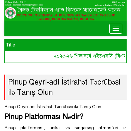
Toggle
naviga
Title :
২০২৫-২৬ শিক্ষাবর্ষে এইচএসসি (বিএমটি) ক
Pinup Qeyri-adi İstirahət Təcrübəsi
ilə Tanış Olun
Pinup Qeyri-adi İstirahət Təcrübəsi ilə Tanış Olun
Pinup Platforması Nədir?
Pinup platforması, unikal və rəngarəng atmosferi ilə