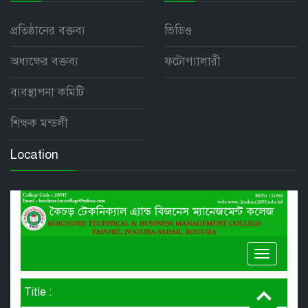
প্রতিষ্ঠানের বক্তব্য
ভিডিও
অধ্যক্ষের বক্তব্য
ফটোগ্যালারী
ব্যবস্থাপনা কমিটি
শিক্ষক মন্ডলী
Location