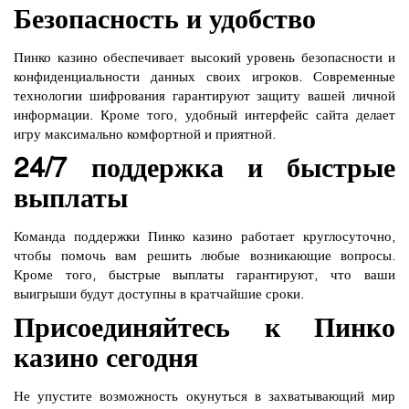
Безопасность и удобство
Пинко казино обеспечивает высокий уровень безопасности и
конфиденциальности данных своих игроков. Современные
технологии шифрования гарантируют защиту вашей личной
информации. Кроме того, удобный интерфейс сайта делает
игру максимально комфортной и приятной.
24/7 поддержка и быстрые
выплаты
Команда поддержки Пинко казино работает круглосуточно,
чтобы помочь вам решить любые возникающие вопросы.
Кроме того, быстрые выплаты гарантируют, что ваши
выигрыши будут доступны в кратчайшие сроки.
Присоединяйтесь к Пинко
казино сегодня
Не упустите возможность окунуться в захватывающий мир