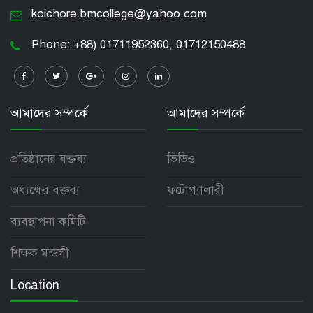
koichore.bmcollege@yahoo.com
Phone: +88) 01711952360, 01712150488
আমাদের সম্পর্কে
আমাদের সম্পর্কে
প্রতিষ্ঠানের বক্তব্য
ভিডিও
অধ্যক্ষের বক্তব্য
ফটোগ্যালারী
ব্যবস্থাপনা কমিটি
শিক্ষক মন্ডলী
Location