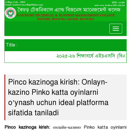
Toggle
naviga
Title :
২০২৫-২৬ শিক্ষাবর্ষে এইচএসসি (বিএমটি)
Pinco kazinoga kirish: Onlayn-
kazino Pinko katta oyinlarni
o’ynash uchun ideal platforma
sifatida taniladi
Pinco kazinoga kirish:
онлайн-казино Pinko katta oyinlarni