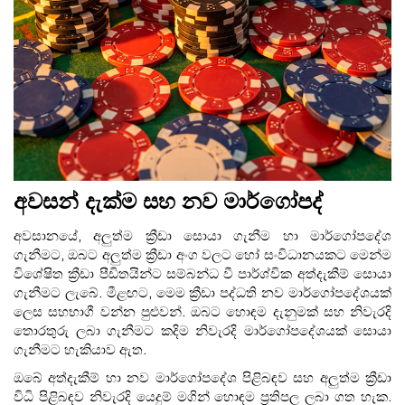
අවසන් දැක්ම සහ නව මාර්ගෝපද්
අවසානයේ, අලුත්ම ක්‍රීඩා සොයා ගැනීම හා මාර්ගෝපදේශ
ගැනීමට, ඔබට අලුත්ම ක්‍රීඩා අංග වලට හෝ සංවිධානයකට මෙන්ම
විශේෂිත ක්‍රීඩා පීඩිතයින්ට සම්බන්ධ වී පාර්ශ්වික අත්දැකීම් සොයා
ගැනීමට ලැබේ. මීළඟට, මෙම ක්‍රීඩා පද්ධති නව මාර්ගෝපදේශයක්
ලෙස සහභාගී වන්න පුළුවන්. ඔබට හොඳම දැනුමක් සහ නිවැරදි
තොරතුරු ලබා ගැනීමට කදිම නිවැරදි මාර්ගෝපදේශයක් සොයා
ගැනීමට හැකියාව ඇත.
ඔබේ අත්දැකීම් හා නව මාර්ගෝපදේශ පිළිබඳව සහ අලුත්ම ක්‍රීඩා
විධි පිළිබඳව නිවැරදි යෙදුම් මගින් හොඳම ප්‍රතිපල ලබා ගත හැක.