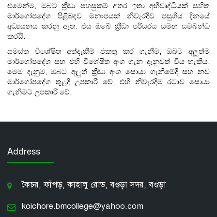
එමෙන්ම, ඔබට ක්‍රීඩා පහසුකම් අතර ඉතා අභිවෘද්ධියක් සහිත
මාර්ගෝපදේශ පිළිබඳව මනාපයක් නිවැරදිව පසුගිය දිනයේ
අධ්‍යයනය කරනු ඇත. එය ඔබේ ක්‍රීඩා පරිසරය සමඟ සම්බන්ධ
කරයි.
සමස්ත විශේෂිත අත්දැකීම් එකතු කර ගැනීම, ඔබට අලුත්ම
මාර්ගෝපදේශ සහ එහි විශේෂිත අංග ගැන දැනුවත් විය හැකිය.
මෙම දැනුම, ඔබට අලුත් ක්‍රීඩා අංග සොයා ගැනීමේදී සහ නව
මාර්ගෝපදේශ තුළදී උපකාරී වේ, එහි නිවැරදිම රටාව සොයා
ගැනීමට උපකාරී වේ.
Address
কৈচর, ফাঁপড়, কাহালু রোড, বগুড়া সদর, বগুড়া
koichore.bmcollege@yahoo.com