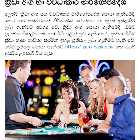
ක්‍රිඩා අංග හා විවිධාකාර මාර්ගෝපදේශ
අලුත්ම ක්‍රිඩා අංග සහ විවිධාකාර මාර්ගෝපදේශ සොයා ගැනීමේදී,
ඔබට නව තත්ත්වයන් නිර්මාණය කරන්නට හා අලුත් අත්දැකීම්
ලබා ගැනීමට අවශ්‍ය වේ. ක්‍රීඩා අංග සොයා ගැනීමේදී, ඔබට
ලැබෙන විකල්ප බොහෝ විධි වලින් පුරා ඇති අතර, දන්නා විවිධ
ක්‍රීඩා භාෂා භාවිතා කරමින් ඉහළ ප්‍රතිපල ලබා ගැනීමට හැකි වේ.
මෙම ප්‍රතිපල සොයා ගැනීමට
https://lizaro-casino.si/
යන වෙබ්
අඩවිය උපකාරී විය හැක.