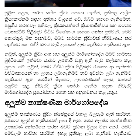
මූලික ලෙස, තරඟ සහිත ක්‍රීඩා සොයා ගැනීම, ප්‍රතිපල ආශ්‍රිත
ක්‍රියාකාරකම් සඳහා අතිශය වැදගත් වේ. ඔබට සොයා ගැනීමෙන්,
පසුගිය තරඟවල ප්‍රතිඵල, ක්‍රීඩකයන්ගේ ක්‍රියාකාරීත්වය සහ මට්ටම්
වෙනස්වීම් පිළිබඳව විවිධ විශේෂාංග සොයා ගන්න පුළුවන්. මෙම
තොරතුරු මත පදනම්ව, ඔබට සාර්ථක ක්‍රීඩාවක් නිර්මාණය කර
ගැනීමට සහ එහිදී ඔබට වැඩි ලාභයක් ලබා ගැනීමට හැකියාව ඇත.
නමුත්, අලුත්ම ක්‍රීඩා අංග සහ අලුත්ම මාර්ගෝපදේශ ඔබට සාමන්‍ය
බුද්ධියෙන් ඉක්මවා යාමට උපකාරී වනු ඇති බැව් කල්පනා කළ
යුතුය. මේ තුළින්, ඔබට විවිධ ක්‍රීඩා පිළිබඳව රැගෙන ආ පැතිකඩ
විවිධාකාරයක් හා ලාභය ලබාගැනීමට නව අවස්ථා ලබා ගැනීමට
හැකියාව ඇත. මෙයින් මීළඟට, උදාහරණයක් ලෙස, ඔබගේ
පසුවීම තුළ නිවැරදි ක්‍රීඩා තෝරා ගැනීම සඳහා නිවැරදි
මාර්ගෝපදේශ ප්‍රයෝජනය ගෙන සහ අනුගමනය කළ යුතුය.
අලුත්ම තාක්ෂණික මාර්ගෝපදේශ
අලුත්ම තාක්ෂණය ක්‍රීඩා ක්ෂේත්‍රයේ විශාල බලපෑම් ඇති කරමින්,
ප්‍රජාවට අලුත්ම හැකියාවන් ලබා දී ඇත. මෙය අලුත්ම තාක්ෂණික
උපකරණ අන්තර්ගත කරන බවට ප්‍රධාන මූලය වන අතර, ඔබට
මෙවලම් භාවිතා කරමින් ඉහළ ප්‍රතිපල ලබා ගැනීමේ හැකියාව