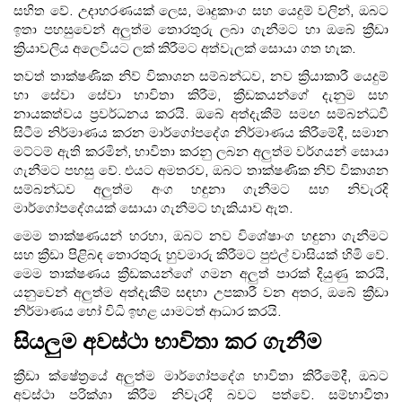
සහිත වේ. උදාහරණයක් ලෙස, මෘදුකාංග සහ යෙදුම් වලින්, ඔබට
ඉතා පහසුවෙන් අලුත්ම තොරතුරු ලබා ගැනීමට හා ඔබේ ක්‍රීඩා
ක්‍රියාවලිය අලෙවියට ලක් කිරීමට අත්වැලක් සොයා ගත හැක.
තවත් තාක්ෂණික නිව් විකාශන සම්බන්ධව, නව ක්‍රියාකාරී යෙදුම්
හා සේවා සේවා භාවිතා කිරීම, ක්‍රීඩකයන්ගේ දැනුම සහ
නායකත්වය ප්‍රවර්ධනය කරයි. ඔබේ අත්දැකීම් සමඟ සම්බන්ධවී
සිටීම නිර්මාණය කරන මාර්ගෝපදේශ නිර්මාණය කිරීමේදී, සමාන
මට්ටම් ඇති කරමින්, භාවිතා කරනු ලබන අලුත්ම වර්ගයන් සොයා
ගැනීමට පහසු වේ. එයට අමතරව, ඔබට තාක්ෂණික නිව් විකාශන
සම්බන්ධව අලුත්ම අංග හඳුනා ගැනීමට සහ නිවැරදි
මාර්ගෝපදේශයක් සොයා ගැනීමට හැකියාව ඇත.
මෙම තාක්ෂණයන් හරහා, ඔබට නව විශේෂාංග හඳුනා ගැනීමට
සහ ක්‍රීඩා පිළිබඳ තොරතුරු හුවමාරු කිරීමට පුළුල් වාසියක් හිමි වේ.
මෙම තාක්ෂණය ක්‍රීඩකයන්ගේ ගමන අලුත් පාරක් දියුණු කරයි,
යනුවෙන් අලුත්ම අත්දැකීම් සඳහා උපකාරී වන අතර, ඔබේ ක්‍රීඩා
නිර්මාණය හෝ විධි ඉහළ යාමටත් ආධාර කරයි.
සියලුම අවස්ථා භාවිතා කර ගැනීම
ක්‍රීඩා ක්ෂේත්‍රයේ අලුත්ම මාර්ගෝපදේශ භාවිතා කිරීමේදී, ඔබට
අවස්ථා පරික්ශා කිරීම නිවැරදි බවට පත්වේ. සම්භාවිතා