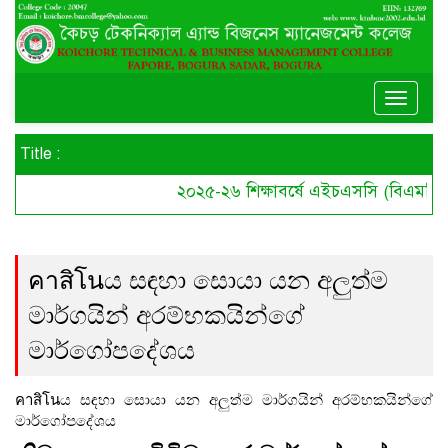
Toggle
naviga
Title :
২০২৫-২৬ শিক্ষাবর্ষে এইচএসসি (বিএমটি) কো
คาสิโนය සඳහා සොයා යන අලුත්ම
මාර්ගයින් අරම්භකයින්ගේ
මාර්ගෝපදේශය
คาสิโนය සඳහා සොයා යන අලුත්ම මාර්ගයින් අරම්භකයින්ගේ
මාර්ගෝපදේශය