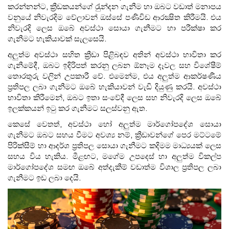
කරන්නන්ට, ක්‍රීඩකයන්ගේ රැුන්දන ගැනීම හා ඔබට වඩාත් මනාපය
වනුයේ නිවැරදිම වේලාවන් ඔස්සේ පණිවිඩ ආරක්‍ෂිත කිරීමයි. එය
නිවැරදි ලෙස ඔබේ අවස්ථා සොයා ගැනීමට හා පරීක්ෂා කර
ගැනීමට හැකියාවක් සැලසෙයි.
අලුත්ම අවස්ථා සහිත ක්‍රීඩා පිළිබඳව අතින් අවස්ථා භාවිතා කර
ගැනීමේදී, ඔබට ඉදිරිපත් කරනු ලබන ඕනෑම දෑවල සහ විශේෂීම්
තොරතුරු වලින් උපකාරී වේ. එමෙන්ම, එය අලුත්ම ආකර්ෂණීය
ප්‍රතිපල ලබා ගැනීමට ඔබේ හැකියාවන් වැඩි දියුණු කරයි. අවස්ථා
භාවිතා කිරීමෙන්, ඔබට ඉතා සංවේදී ලෙස සහ නිවැරදි ලෙස ඔබේ
ඉලක්කයන් ඉටු කර ගැනීමට සලස්වනු ඇත.
කෙසේ වෙතත්, අවස්ථා හෝ අලුත්ම මාර්ගෝපදේශ සොයා
ගැනීමට ඔබට සහය වීමට අවශ්‍ය නම්, ක්‍රීඩාවන්ගේ පෙර මට්ටමේ
පිරික්සීම් හා ආදර්ශ ප්‍රතිපල සොයා ගැනීමට කදිමම මාධ්‍යයක් ලෙස
සහය විය හැකිය. මීළඟට, මගේම උපදෙස් හා අලුත්ම විකල්ප
මාර්ගෝපදේශ සමඟ ඔබේ අත්දැකීම් වඩාත්ම විශාල ප්‍රතිපල ලබා
ගැනීමට ඉඩ ලබා දෙයි.