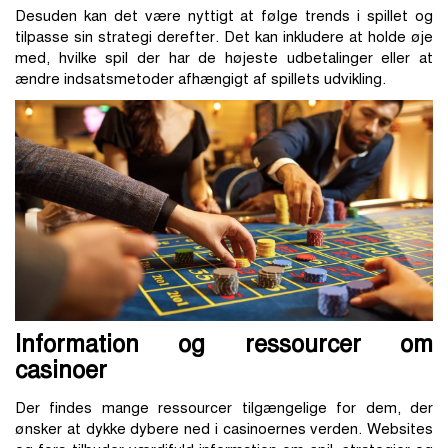
Desuden kan det være nyttigt at følge trends i spillet og
tilpasse sin strategi derefter. Det kan inkludere at holde øje
med, hvilke spil der har de højeste udbetalinger eller at
ændre indsatsmetoder afhængigt af spillets udvikling.
Information og ressourcer om
casinoer
Der findes mange ressourcer tilgængelige for dem, der
ønsker at dykke dybere ned i casinoernes verden. Websites