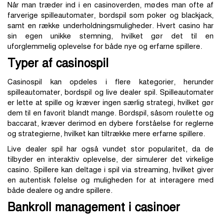
Når man træder ind i en casinoverden, mødes man ofte af
farverige spilleautomater, bordspil som poker og blackjack,
samt en række underholdningsmuligheder. Hvert casino har
sin egen unikke stemning, hvilket gør det til en
uforglemmelig oplevelse for både nye og erfarne spillere.
Typer af casinospil
Casinospil kan opdeles i flere kategorier, herunder
spilleautomater, bordspil og live dealer spil. Spilleautomater
er lette at spille og kræver ingen særlig strategi, hvilket gør
dem til en favorit blandt mange. Bordspil, såsom roulette og
baccarat, kræver derimod en dybere forståelse for reglerne
og strategierne, hvilket kan tiltrække mere erfarne spillere.
Live dealer spil har også vundet stor popularitet, da de
tilbyder en interaktiv oplevelse, der simulerer det virkelige
casino. Spillere kan deltage i spil via streaming, hvilket giver
en autentisk følelse og muligheden for at interagere med
både dealere og andre spillere.
Bankroll management i casinoer