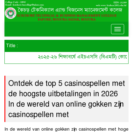
Toggle
naviga
Title :
২০২৫-২৬ শিক্ষাবর্ষে এইচএসসি (বিএমটি) কোর্সে ছ
Ontdek de top 5 casinospellen met
de hoogste uitbetalingen in 2026
In de wereld van online gokken zijn
casinospellen met
In de wereld van online gokken zijn casinospellen met hoge