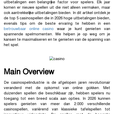
uitbetalingen een belangrijke factor voor spelers. Elk jaar
komen er nieuwe spellen uit die niet alleen vermaken, maar
ook aantrekkelijke uitbetalingen bieden. In dit artikel ontdek je
de top 5 casinospellen die in 2026 hoge uitbetalingen bieden,
evenals tips om de beste ervaring te hebben in een
betrouwbaar online casino
waar je kunt genieten van
spannende spelmomenten. We helpen je op weg om je
kansen te maximaliseren en te genieten van de spanning van
het spel.
Main Overview
De casinospelindustrie is de afgelopen jaren revolutionair
veranderd met de opkomst van online gokken. Met
duizenden spellen die beschikbaar zijn, hebben spelers nu
toegang tot een breed scala aan opties. In 2026 kunnen
spelers genieten van meer dan 2.000 verschillende
casinospellen, variërend van klassieke tafelspellen tot