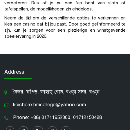
verbeteren. Dus of je nu een fan bent van slots of
tafelspellen, de mogelijkheden zijn eindeloos.
Neem de tijd om de verschillende opties te verkennen en
kies een casino dat bij jou past. Door goed geïnformeerd te
zijn, kun je zorgen voor een plezierige en winstgevende
speelervaring in 2026.
Address
কৈচর, ফাঁপড়, কাহালু রোড, বগুড়া সদর, বগুড়া
koichore.bmcollege@yahoo.com
Phone: +88) 01711952360, 01712150488