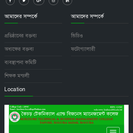
আমাদের সম্পর্কে
আমাদের সম্পর্কে
প্রতিষ্ঠানের বক্তব্য
ভিডিও
অধ্যক্ষের বক্তব্য
ফটোগ্যালারী
ব্যবস্থাপনা কমিটি
শিক্ষক মন্ডলী
Location