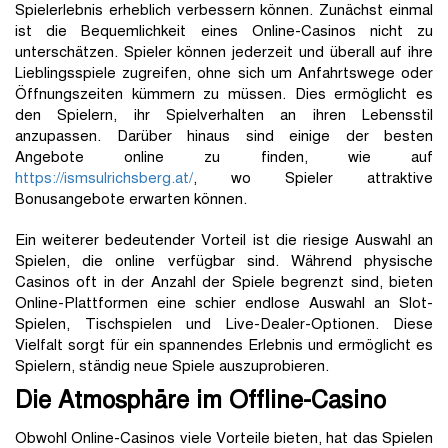
Spielerlebnis erheblich verbessern können. Zunächst einmal
ist die Bequemlichkeit eines Online-Casinos nicht zu
unterschätzen. Spieler können jederzeit und überall auf ihre
Lieblingsspiele zugreifen, ohne sich um Anfahrtswege oder
Öffnungszeiten kümmern zu müssen. Dies ermöglicht es
den Spielern, ihr Spielverhalten an ihren Lebensstil
anzupassen. Darüber hinaus sind einige der besten
Angebote online zu finden, wie auf
https://ismsulrichsberg.at/
, wo Spieler attraktive
Bonusangebote erwarten können.
Ein weiterer bedeutender Vorteil ist die riesige Auswahl an
Spielen, die online verfügbar sind. Während physische
Casinos oft in der Anzahl der Spiele begrenzt sind, bieten
Online-Plattformen eine schier endlose Auswahl an Slot-
Spielen, Tischspielen und Live-Dealer-Optionen. Diese
Vielfalt sorgt für ein spannendes Erlebnis und ermöglicht es
Spielern, ständig neue Spiele auszuprobieren.
Die Atmosphäre im Offline-Casino
Obwohl Online-Casinos viele Vorteile bieten, hat das Spielen