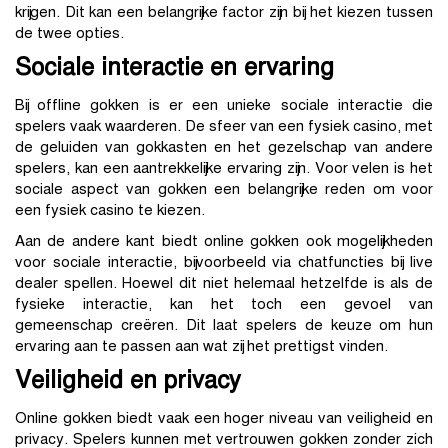
krijgen. Dit kan een belangrijke factor zijn bij het kiezen tussen
de twee opties.
Sociale interactie en ervaring
Bij offline gokken is er een unieke sociale interactie die
spelers vaak waarderen. De sfeer van een fysiek casino, met
de geluiden van gokkasten en het gezelschap van andere
spelers, kan een aantrekkelijke ervaring zijn. Voor velen is het
sociale aspect van gokken een belangrijke reden om voor
een fysiek casino te kiezen.
Aan de andere kant biedt online gokken ook mogelijkheden
voor sociale interactie, bijvoorbeeld via chatfuncties bij live
dealer spellen. Hoewel dit niet helemaal hetzelfde is als de
fysieke interactie, kan het toch een gevoel van
gemeenschap creëren. Dit laat spelers de keuze om hun
ervaring aan te passen aan wat zij het prettigst vinden.
Veiligheid en privacy
Online gokken biedt vaak een hoger niveau van veiligheid en
privacy. Spelers kunnen met vertrouwen gokken zonder zich