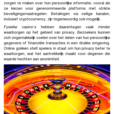
zorgen te maken over hun persoonlijke informatie, vooral als
ze kiezen voor gerenommeerde platforms met strikte
beveiligingsmaatregelen. Betalingen via veilige kanalen,
inclusief cryptocurrency, zijn tegenwoordig ook mogelijk.
Fysieke casino’s hebben daarentegen vaak minder
waarborgen op het gebied van privacy. Bezoekers kunnen
zich ongemakkelijk voelen over het delen van hun persoonlijke
gegevens of financiële transacties in een drukke omgeving.
Online gokken stelt spelers in staat om hun privacy beter te
waarborgen, wat het aantrekkelijk maakt voor degenen die
waarde hechten aan anonimiteit.