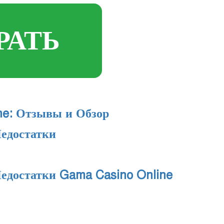
РАТЬ
ne: Отзывы и Обзор
едостатки
едостатки Gama Casino Online