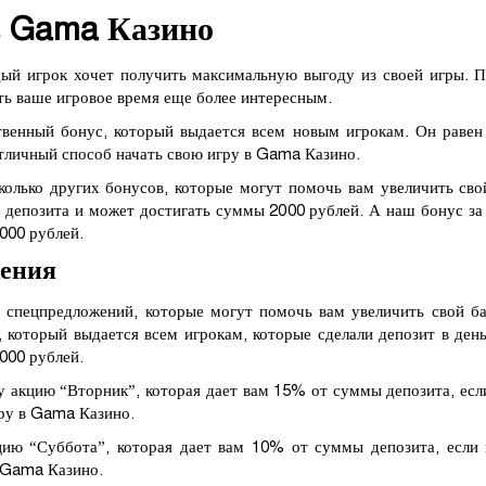
в Gama Казино
ый игрок хочет получить максимальную выгоду из своей игры. 
ать ваше игровое время еще более интересным.
твенный бонус, который выдается всем новым игрокам. Он равен
тличный способ начать свою игру в Gama Казино.
колько других бонусов, которые могут помочь вам увеличить сво
 депозита и может достигать суммы 2000 рублей. А наш бонус за
000 рублей.
ения
 спецпредложений, которые могут помочь вам увеличить свой б
, который выдается всем игрокам, которые сделали депозит в де
000 рублей.
 акцию “Вторник”, которая дает вам 15% от суммы депозита, если
ру в Gama Казино.
ию “Суббота”, которая дает вам 10% от суммы депозита, если в
 Gama Казино.