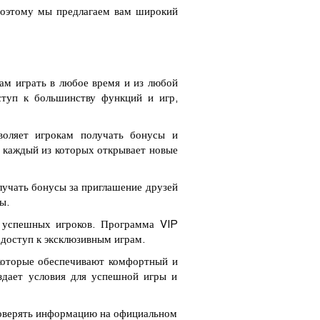
Поэтому мы предлагаем вам широкий
ам играть в любое время и из любой
ступ к большинству функций и игр,
воляет игрокам получать бонусы и
 каждый из которых открывает новые
лучать бонусы за приглашение друзей
ы.
и успешных игроков. Программа VIP
 доступ к эксклюзивным играм.
которые обеспечивают комфортный и
здает условия для успешной игры и
роверять информацию на официальном