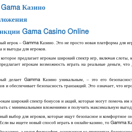
 Gama Казино
дложения
нкции Gama Casino Online
вый игрок – Gamma Казино. Это не просто новая платформа для игр
а и выгоды для игроков.
которое предлагает игрокам широкий спектр игр, включая слоты, к
редлагает игрокам возможность играть на реальные деньги, что 
рый делает Gamma Казино уникальным, – это его безопасност
в и обеспечивает безопасность транзакций. Это означает, что игр
кам широкий спектр бонусов и акций, которые могут помочь им н
играть с минимальными вложениями и получить максимальную выгод
ый выбор для игроков, которые ищут безопасное и комфортное онл
 Если вы ищете новый способ играть в онлайн-казино, то Gamma Ка
н-казино, а целая философия, основанная на принципах безопаснос