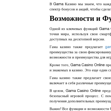
В Gama Казино мы знаем, что кажд
спектр бонусов и акций, чтобы сдел
Возможности и Ф
Одной из ключевых функций Gama Ca
точки мира, используя свои смарт
доступных на десктопной версии.
Гама казино также предлагает
ga
преимущества за свою фиксированну
возможности и преимущества для игр
Кроме того, Gama Casino Online пре
и знакомых в казино. Это еще один 
Гама казино также предлагает сво
включает в себя различные преимуще
В целом, Gama Casino Online пред
безопасный игровой процесс. С по
получения дополнительных преимущ
Важно! Все функции и возможности 