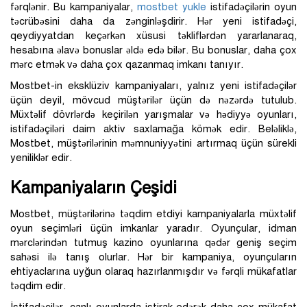
fərqlənir. Bu kampaniyalar,
mostbet yukle
istifadəçilərin oyun
təcrübəsini daha da zənginləşdirir. Hər yeni istifadəçi,
qeydiyyatdan keçərkən xüsusi təkliflərdən yararlanaraq,
hesabına əlavə bonuslar əldə edə bilər. Bu bonuslar, daha çox
mərc etmək və daha çox qazanmaq imkanı tanıyır.
Mostbet-in eksklüziv kampaniyaları, yalnız yeni istifadəçilər
üçün deyil, mövcud müştərilər üçün də nəzərdə tutulub.
Müxtəlif dövrlərdə keçirilən yarışmalar və hədiyyə oyunları,
istifadəçiləri daim aktiv saxlamağa kömək edir. Beləliklə,
Mostbet, müştərilərinin məmnuniyyətini artırmaq üçün sürekli
yeniliklər edir.
Kampaniyaların Çeşidi
Mostbet, müştərilərinə təqdim etdiyi kampaniyalarla müxtəlif
oyun seçimləri üçün imkanlar yaradır. Oyunçular, idman
mərclərindən tutmuş kazino oyunlarına qədər geniş seçim
sahəsi ilə tanış olurlar. Hər bir kampaniya, oyunçuların
ehtiyaclarına uyğun olaraq hazırlanmışdır və fərqli mükafatlar
təqdim edir.
İstifadəçilər, canlı oyunlarda iştirak edərək daha çox mükafat