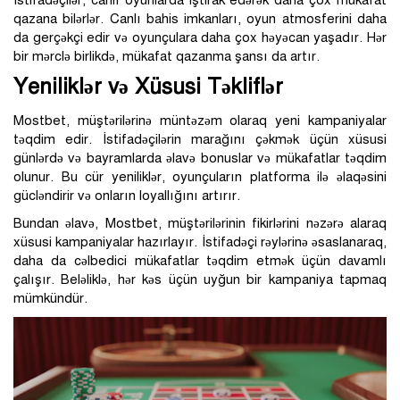
qazana bilərlər. Canlı bahis imkanları, oyun atmosferini daha
da gerçəkçi edir və oyunçulara daha çox həyəcan yaşadır. Hər
bir mərclə birlikdə, mükafat qazanma şansı da artır.
Yeniliklər və Xüsusi Təkliflər
Mostbet, müştərilərinə müntəzəm olaraq yeni kampaniyalar
təqdim edir. İstifadəçilərin marağını çəkmək üçün xüsusi
günlərdə və bayramlarda əlavə bonuslar və mükafatlar təqdim
olunur. Bu cür yeniliklər, oyunçuların platforma ilə əlaqəsini
gücləndirir və onların loyallığını artırır.
Bundan əlavə, Mostbet, müştərilərinin fikirlərini nəzərə alaraq
xüsusi kampaniyalar hazırlayır. İstifadəçi rəylərinə əsaslanaraq,
daha da cəlbedici mükafatlar təqdim etmək üçün davamlı
çalışır. Beləliklə, hər kəs üçün uyğun bir kampaniya tapmaq
mümkündür.