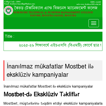
Toggle
naviga
Title :
২০২৫-২৬ শিক্ষাবর্ষে এইচএসসি (বিএমটি) কোর্সে ছাত্র ছ
İnanılmaz mükafatlar Mostbet ilə
eksklüziv kampaniyalar
İnanılmaz mükafatlar Mostbet ilə eksklüziv kampaniyalar
Mostbet-də Eksklüziv Təkliflər
Mostbet, müştərilərinə təqdim etdiyi eksklüziv kampaniyalarla