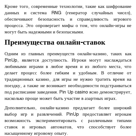
Кроме того, современные технологии, такие как шифрование
данных и система RNG (генератор случайных чисел),
обеспечивают безопасность и справедливость игрового
процесса. Это опровергает мифы о том, что онлайн-игры не
могут быть надежными и безопасными.
Преимущества онлайн-ставок
Одним из главных преимуществ онлайн-казино, таких как
PinUp, является доступность. Игроки могут наслаждаться
любимыми играми в любое время и из любого места, что
делает процесс более гибким и удобным. В отличие от
традиционных казино, для игры не нужно тратить время на
поездку, а также не возникает необходимости подстраиваться
под расписание заведения. Pin Up casino ясно демонстрирует,
насколько проще может быть участие в азартных играх.
Дополнительно, онлайн-казино предлагает более широкий
выбор игр и развлечений. PinUp предоставляет игрокам
возможность экспериментировать с различными типами
ставок и игровых автоматов, что способствует более
насыщенному игровому опыту.