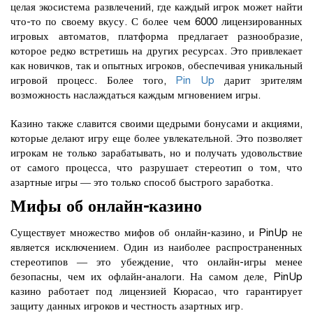
целая экосистема развлечений, где каждый игрок может найти
что-то по своему вкусу. С более чем 6000 лицензированных
игровых автоматов, платформа предлагает разнообразие,
которое редко встретишь на других ресурсах. Это привлекает
как новичков, так и опытных игроков, обеспечивая уникальный
игровой процесс. Более того,
Pin Up
дарит зрителям
возможность наслаждаться каждым мгновением игры.
Казино также славится своими щедрыми бонусами и акциями,
которые делают игру еще более увлекательной. Это позволяет
игрокам не только зарабатывать, но и получать удовольствие
от самого процесса, что разрушает стереотип о том, что
азартные игры — это только способ быстрого заработка.
Мифы об онлайн-казино
Существует множество мифов об онлайн-казино, и PinUp не
является исключением. Один из наиболее распространенных
стереотипов — это убеждение, что онлайн-игры менее
безопасны, чем их офлайн-аналоги. На самом деле, PinUp
казино работает под лицензией Кюрасао, что гарантирует
защиту данных игроков и честность азартных игр.