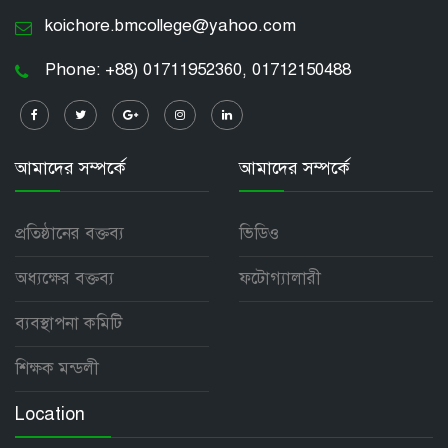
koichore.bmcollege@yahoo.com
Phone: +88) 01711952360, 01712150488
আমাদের সম্পর্কে
আমাদের সম্পর্কে
প্রতিষ্ঠানের বক্তব্য
ভিডিও
অধ্যক্ষের বক্তব্য
ফটোগ্যালারী
ব্যবস্থাপনা কমিটি
শিক্ষক মন্ডলী
Location