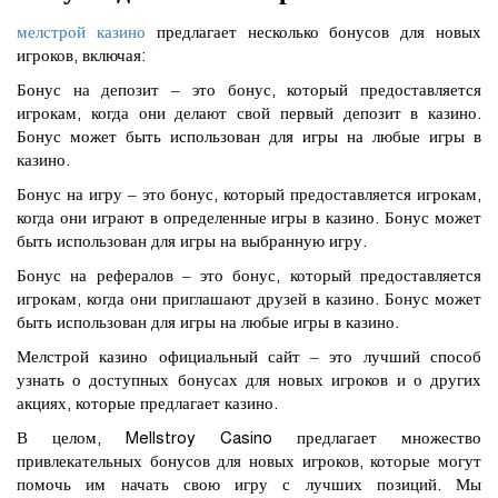
мелстрой казино
предлагает несколько бонусов для новых
игроков, включая:
Бонус на депозит – это бонус, который предоставляется
игрокам, когда они делают свой первый депозит в казино.
Бонус может быть использован для игры на любые игры в
казино.
Бонус на игру – это бонус, который предоставляется игрокам,
когда они играют в определенные игры в казино. Бонус может
быть использован для игры на выбранную игру.
Бонус на рефералов – это бонус, который предоставляется
игрокам, когда они приглашают друзей в казино. Бонус может
быть использован для игры на любые игры в казино.
Мелстрой казино официальный сайт – это лучший способ
узнать о доступных бонусах для новых игроков и о других
акциях, которые предлагает казино.
В целом, Mellstroy Casino предлагает множество
привлекательных бонусов для новых игроков, которые могут
помочь им начать свою игру с лучших позиций. Мы