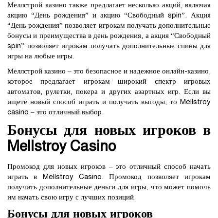
Меллстрой казино также предлагает несколько акций, включая
акцию “День рождения” и акцию “Свободный spin”. Акция
“День рождения” позволяет игрокам получать дополнительные
бонусы и преимущества в день рождения, а акция “Свободный
spin” позволяет игрокам получать дополнительные спины для
игры на любые игры.
Меллстрой казино – это безопасное и надежное онлайн-казино,
которое предлагает игрокам широкий спектр игровых
автоматов, рулетки, покера и других азартных игр. Если вы
ищете новый способ играть и получать выгоды, то Mellstroy
casino – это отличный выбор.
Бонусы для новых игроков в
Mellstroy Casino
Промокод для новых игроков – это отличный способ начать
играть в Mellstroy Casino. Промокод позволяет игрокам
получить дополнительные деньги для игры, что может помочь
им начать свою игру с лучших позиций.
Бонусы для новых игроков