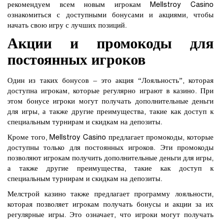
рекомендуем всем новым игрокам Mellstroy Casino
ознакомиться с доступными бонусами и акциями, чтобы
начать свою игру с лучших позиций.
Акции и промокоды для
постоянных игроков
Один из таких бонусов – это акция “Лояльность”, которая
доступна игрокам, которые регулярно играют в казино. При
этом бонусе игроки могут получать дополнительные деньги
для игры, а также другие преимущества, такие как доступ к
специальным турнирам и скидкам на депозиты.
Кроме того, Mellstroy Casino предлагает промокоды, которые
доступны только для постоянных игроков. Эти промокоды
позволяют игрокам получить дополнительные деньги для игры,
а также другие преимущества, такие как доступ к
специальным турнирам и скидкам на депозиты.
Мелстрой казино также предлагает программу лояльности,
которая позволяет игрокам получать бонусы и акции за их
регулярные игры. Это означает, что игроки могут получать