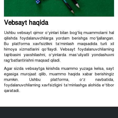
Vebsayt haqida
Ushbu vebsayt qimor o’yinlari bilan bog’liq muammolarni hal
qilishda foydalanuvchilarga yordam berishga mo’ljallangan.
Bu platforma xavfsizlikni ta’minlash maqsadida turli xil
himoya xizmatlarini qo’llaydi. Vebsayt foydalanuvchilarning
tajribasini yaxshilashni, o’yinlarda mas’uliyatli yondashuvni
rag’batlantirishni maqsad qiladi.
Agar sizda vebsaytga kirishda muammo yuzaga kelsa, sayt
egasiga murojaat qilib, muammo haqida xabar berishingiz
mumkin. Ushbu platforma, o’z navbatida,
foydalanuvchilarning xavfsizligini ta’minlashga alohida e’tibor
qaratadi.