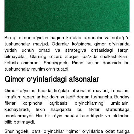
Biroq, qimor o’yinlari haqida ko’plab afsonalar va noto’g’ri
tushunchalar mavjud. Odamlar ko’pincha qimor o’yinlarida
yutish uchun omad va strategiya o’rtasidagi farqni
bilmaydilar. Ularning o’zaro aloqasi ba’zida chalkashliklarni
keltirib chiqaradi. Shuningdek, Pinco kazino doirasida bu
tushunchalar muhim o’rin tutadi.
Qimor o’yinlaridagi afsonalar
Qimor o’yinlari haqida ko’plab afsonalar mavjud, masalan,
“ma’lum raqamlar har doim yutadi” degan tushuncha. Bunday
fikrlar ko’pincha tajribasiz o’yinchilarning umidlarini
kuchaytiradi, lekin haqiqatda bu fikrlar statistikaga
asoslanmaydi. Har bir o’yin natijasi tasodifiydir va oldindan
bilib bo’lmaydi.
Shuningdek, ba’zi o’yinchilar “qimor o’yinlarida odat tusiga