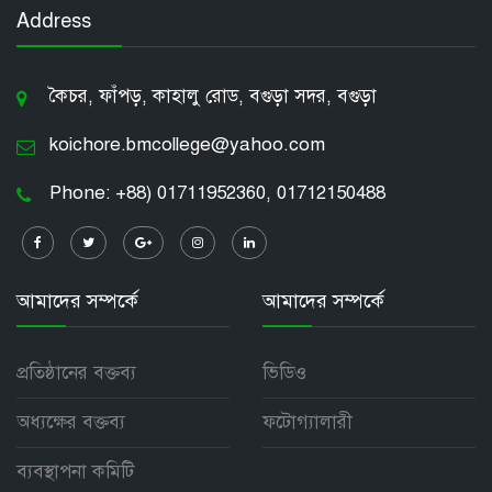
Address
কৈচর, ফাঁপড়, কাহালু রোড, বগুড়া সদর, বগুড়া
koichore.bmcollege@yahoo.com
Phone: +88) 01711952360, 01712150488
আমাদের সম্পর্কে
আমাদের সম্পর্কে
প্রতিষ্ঠানের বক্তব্য
ভিডিও
অধ্যক্ষের বক্তব্য
ফটোগ্যালারী
ব্যবস্থাপনা কমিটি