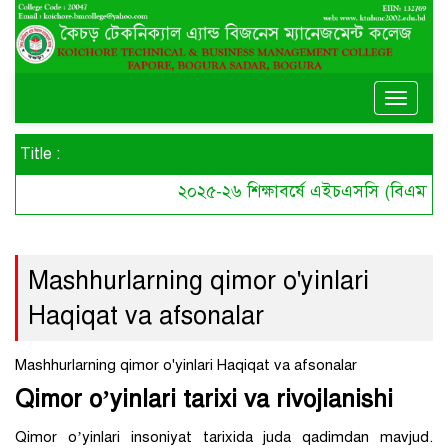
Toggle
naviga
Title :
২০২৫-২৬ শিক্ষাবর্ষে এইচএসসি (বিএমটি) কো
Mashhurlarning qimor o'yinlari
Haqiqat va afsonalar
Mashhurlarning qimor o'yinlari Haqiqat va afsonalar
Qimor o’yinlari tarixi va rivojlanishi
Qimor o’yinlari insoniyat tarixida juda qadimdan mavjud.