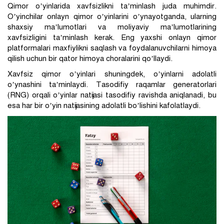
Qimor o’yinlarida xavfsizlikni ta’minlash juda muhimdir.
O’yinchilar onlayn qimor o’yinlarini o’ynayotganda, ularning
shaxsiy ma’lumotlari va moliyaviy ma’lumotlarining
xavfsizligini ta’minlash kerak. Eng yaxshi onlayn qimor
platformalari maxfiylikni saqlash va foydalanuvchilarni himoya
qilish uchun bir qator himoya choralarini qo’llaydi.
Xavfsiz qimor o’yinlari shuningdek, o’yinlarni adolatli
o’ynashini ta’minlaydi. Tasodifiy raqamlar generatorlari
(RNG) orqali o’yinlar natijasi tasodifiy ravishda aniqlanadi, bu
esa har bir o’yin natijasining adolatli bo’lishini kafolatlaydi.