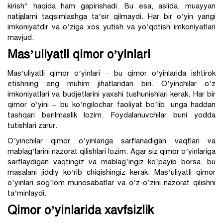
kirish” haqida ham gapirishadi. Bu esa, aslida, muayyan
natijalarni taqsimlashga ta’sir qilmaydi. Har bir o’yin yangi
imkoniyatdir va o’ziga xos yutish va yo’qotish imkoniyatlari
mavjud.
Mas’uliyatli qimor o’yinlari
Mas’uliyatli qimor o’yinlari – bu qimor o’yinlarida ishtirok
etishning eng muhim jihatlaridan biri. O’yinchilar o’z
imkoniyatlari va budjetlarini yaxshi tushunishlari kerak. Har bir
qimor o’yini – bu ko’ngilochar faoliyat bo’lib, unga haddan
tashqari berilmaslik lozim. Foydalanuvchilar buni yodda
tutishlari zarur.
O’yinchilar qimor o’yinlariga sarflanadigan vaqtlari va
mablag’larini nazorat qilishlari lozim. Agar siz qimor o’yinlariga
sarflaydigan vaqtingiz va mablag’ingiz ko’payib borsa, bu
masalani jiddiy ko’rib chiqishingiz kerak. Mas’uliyatli qimor
o’yinlari sog’lom munosabatlar va o’z-o’zini nazorat qilishni
ta’minlaydi.
Qimor o’yinlarida xavfsizlik