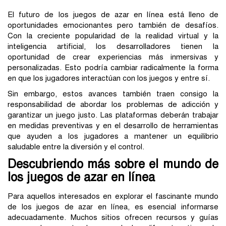
El futuro de los juegos de azar en línea está lleno de
oportunidades emocionantes pero también de desafíos.
Con la creciente popularidad de la realidad virtual y la
inteligencia artificial, los desarrolladores tienen la
oportunidad de crear experiencias más inmersivas y
personalizadas. Esto podría cambiar radicalmente la forma
en que los jugadores interactúan con los juegos y entre sí.
Sin embargo, estos avances también traen consigo la
responsabilidad de abordar los problemas de adicción y
garantizar un juego justo. Las plataformas deberán trabajar
en medidas preventivas y en el desarrollo de herramientas
que ayuden a los jugadores a mantener un equilibrio
saludable entre la diversión y el control.
Descubriendo más sobre el mundo de
los juegos de azar en línea
Para aquellos interesados en explorar el fascinante mundo
de los juegos de azar en línea, es esencial informarse
adecuadamente. Muchos sitios ofrecen recursos y guías