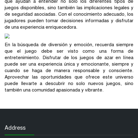
que ayudan a entender no solo los diferentes tipos de
juegos disponibles, sino también las implicaciones legales y
de seguridad asociadas. Con el conocimiento adecuado, los
jugadores pueden tomar decisiones informadas y disfrutar
de una experiencia enriquecedora.
En la búsqueda de diversión y emoción, recuerda siempre
que el juego debe ser visto como una forma de
entretenimiento. Disfrutar de los juegos de azar en línea
puede ser una experiencia única y emocionante, siempre y
cuando se haga de manera responsable y consciente.
Aprovechar las oportunidades que ofrece este universo
puede llevarte a descubrir no solo nuevos juegos, sino
también una comunidad apasionada y vibrante.
Address