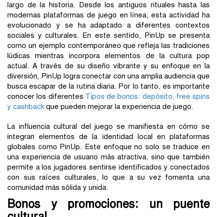
largo de la historia. Desde los antiguos rituales hasta las
modernas plataformas de juego en línea, esta actividad ha
evolucionado y se ha adaptado a diferentes contextos
sociales y culturales. En este sentido, PinUp se presenta
como un ejemplo contemporáneo que refleja las tradiciones
lúdicas mientras incorpora elementos de la cultura pop
actual. A través de su diseño vibrante y su enfoque en la
diversión, PinUp logra conectar con una amplia audiencia que
busca escapar de la rutina diaria. Por lo tanto, es importante
conocer los diferentes
Tipos de bonos: depósito, free spins
y cashback
que pueden mejorar la experiencia de juego.
La influencia cultural del juego se manifiesta en cómo se
integran elementos de la identidad local en plataformas
globales como PinUp. Este enfoque no solo se traduce en
una experiencia de usuario más atractiva, sino que también
permite a los jugadores sentirse identificados y conectados
con sus raíces culturales, lo que a su vez fomenta una
comunidad más sólida y unida.
Bonos y promociones: un puente
cultural