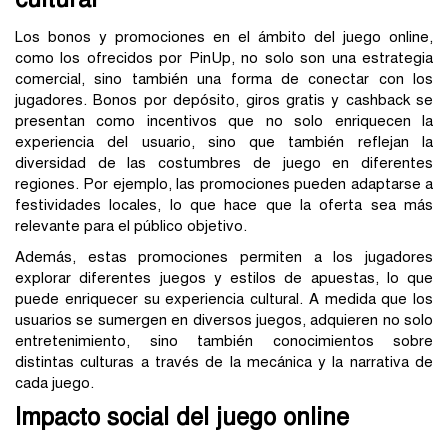
Los bonos y promociones en el ámbito del juego online,
como los ofrecidos por PinUp, no solo son una estrategia
comercial, sino también una forma de conectar con los
jugadores. Bonos por depósito, giros gratis y cashback se
presentan como incentivos que no solo enriquecen la
experiencia del usuario, sino que también reflejan la
diversidad de las costumbres de juego en diferentes
regiones. Por ejemplo, las promociones pueden adaptarse a
festividades locales, lo que hace que la oferta sea más
relevante para el público objetivo.
Además, estas promociones permiten a los jugadores
explorar diferentes juegos y estilos de apuestas, lo que
puede enriquecer su experiencia cultural. A medida que los
usuarios se sumergen en diversos juegos, adquieren no solo
entretenimiento, sino también conocimientos sobre
distintas culturas a través de la mecánica y la narrativa de
cada juego.
Impacto social del juego online