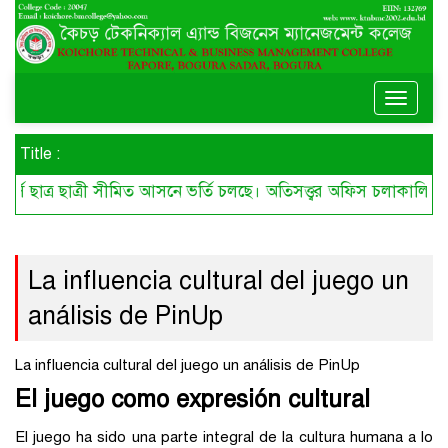
Toggle
naviga
Title :
্সে ছাত্র ছাত্রী সীমিত আসনে ভর্তি চলছে। অতিসত্ত্বর অফিস চলাকাল
La influencia cultural del juego un
análisis de PinUp
La influencia cultural del juego un análisis de PinUp
El juego como expresión cultural
El juego ha sido una parte integral de la cultura humana a lo