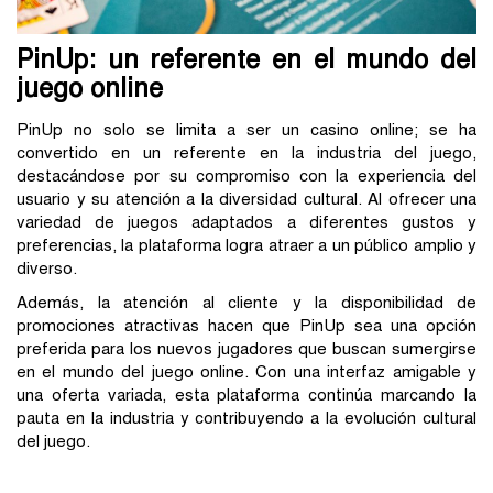
PinUp: un referente en el mundo del
juego online
PinUp no solo se limita a ser un casino online; se ha
convertido en un referente en la industria del juego,
destacándose por su compromiso con la experiencia del
usuario y su atención a la diversidad cultural. Al ofrecer una
variedad de juegos adaptados a diferentes gustos y
preferencias, la plataforma logra atraer a un público amplio y
diverso.
Además, la atención al cliente y la disponibilidad de
promociones atractivas hacen que PinUp sea una opción
preferida para los nuevos jugadores que buscan sumergirse
en el mundo del juego online. Con una interfaz amigable y
una oferta variada, esta plataforma continúa marcando la
pauta en la industria y contribuyendo a la evolución cultural
del juego.