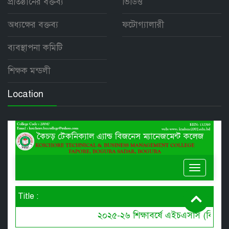
প্রতিষ্ঠানের বক্তব্য
ভিডিও
অধ্যক্ষের বক্তব্য
ফটোগ্যালারী
ব্যবস্থাপনা কমিটি
শিক্ষক মন্ডলী
Location