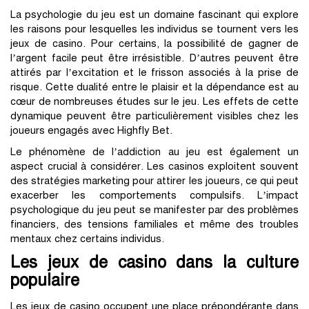
La psychologie du jeu est un domaine fascinant qui explore
les raisons pour lesquelles les individus se tournent vers les
jeux de casino. Pour certains, la possibilité de gagner de
l’argent facile peut être irrésistible. D’autres peuvent être
attirés par l’excitation et le frisson associés à la prise de
risque. Cette dualité entre le plaisir et la dépendance est au
cœur de nombreuses études sur le jeu. Les effets de cette
dynamique peuvent être particulièrement visibles chez les
joueurs engagés avec Highfly Bet.
Le phénomène de l’addiction au jeu est également un
aspect crucial à considérer. Les casinos exploitent souvent
des stratégies marketing pour attirer les joueurs, ce qui peut
exacerber les comportements compulsifs. L’impact
psychologique du jeu peut se manifester par des problèmes
financiers, des tensions familiales et même des troubles
mentaux chez certains individus.
Les jeux de casino dans la culture
populaire
Les jeux de casino occupent une place prépondérante dans