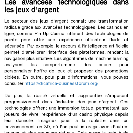
Les avancées technologiques dans
les jeux d’argent
Le secteur des jeux d’argent connaît une transformation
radicale grâce aux avancées technologiques. Les casinos en
ligne, comme Pin Up Casino, utilisent des technologies de
pointe pour offrir une expérience utilisateur fluide et
sécurisée. Par exemple, le recours à l’intelligence artificielle
permet d’améliorer l’interface des plateformes, rendant la
navigation plus intuitive. Les algorithmes de machine learning
analysent les comportements des joueurs pour
personnaliser l’offre de jeux et proposer des promotions
ciblées. En outre, pour plus d’informations, vous pouvez
consulter
https://drcafrica-businessforum.org/
.
De plus, la réalité virtuelle et augmentée s’imposent
progressivement dans l’industrie des jeux d’argent. Ces
technologies offrent une immersion totale, permettant aux
joueurs de vivre l’expérience d’un casino physique depuis
leur domicile. Imaginez jouer à la roulette dans un
environnement en 3D, où l’on peut interagir avec d’autres
joueurs et des croupiers virtuels. Cela ouvre la voie à de