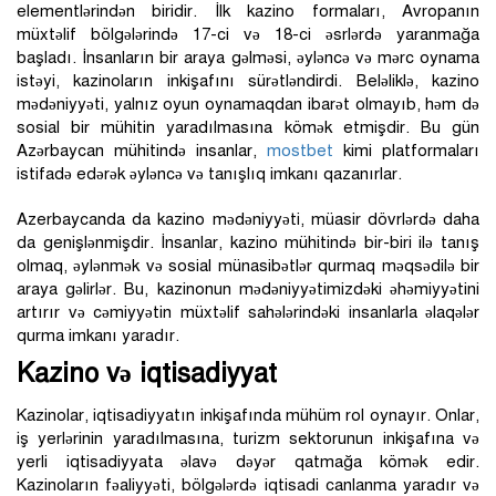
elementlərindən biridir. İlk kazino formaları, Avropanın
müxtəlif bölgələrində 17-ci və 18-ci əsrlərdə yaranmağa
başladı. İnsanların bir araya gəlməsi, əyləncə və mərc oynama
istəyi, kazinoların inkişafını sürətləndirdi. Beləliklə, kazino
mədəniyyəti, yalnız oyun oynamaqdan ibarət olmayıb, həm də
sosial bir mühitin yaradılmasına kömək etmişdir. Bu gün
Azərbaycan mühitində insanlar,
mostbet
kimi platformaları
istifadə edərək əyləncə və tanışlıq imkanı qazanırlar.
Azerbaycanda da kazino mədəniyyəti, müasir dövrlərdə daha
da genişlənmişdir. İnsanlar, kazino mühitində bir-biri ilə tanış
olmaq, əylənmək və sosial münasibətlər qurmaq məqsədilə bir
araya gəlirlər. Bu, kazinonun mədəniyyətimizdəki əhəmiyyətini
artırır və cəmiyyətin müxtəlif sahələrindəki insanlarla əlaqələr
qurma imkanı yaradır.
Kazino və iqtisadiyyat
Kazinolar, iqtisadiyyatın inkişafında mühüm rol oynayır. Onlar,
iş yerlərinin yaradılmasına, turizm sektorunun inkişafına və
yerli iqtisadiyyata əlavə dəyər qatmağa kömək edir.
Kazinoların fəaliyyəti, bölgələrdə iqtisadi canlanma yaradır və