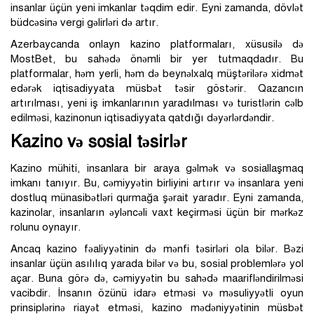
insanlar üçün yeni imkanlar təqdim edir. Eyni zamanda, dövlət
büdcəsinə vergi gəlirləri də artır.
Azerbaycanda onlayn kazino platformaları, xüsusilə də
MostBet, bu sahədə önəmli bir yer tutmaqdadır. Bu
platformalar, həm yerli, həm də beynəlxalq müştərilərə xidmət
edərək iqtisadiyyata müsbət təsir göstərir. Qazancın
artırılması, yeni iş imkanlarının yaradılması və turistlərin cəlb
edilməsi, kazinonun iqtisadiyyata qatdığı dəyərlərdəndir.
Kazino və sosial təsirlər
Kazino mühiti, insanlara bir araya gəlmək və sosiallaşmaq
imkanı tanıyır. Bu, cəmiyyətin birliyini artırır və insanlara yeni
dostluq münasibətləri qurmağa şərait yaradır. Eyni zamanda,
kazinolar, insanların əyləncəli vaxt keçirməsi üçün bir mərkəz
rolunu oynayır.
Ancaq kazino fəaliyyətinin də mənfi təsirləri ola bilər. Bəzi
insanlar üçün asılılıq yarada bilər və bu, sosial problemlərə yol
açar. Buna görə də, cəmiyyətin bu sahədə maarifləndirilməsi
vacibdir. İnsanın özünü idarə etməsi və məsuliyyətli oyun
prinsiplərinə riayət etməsi, kazino mədəniyyətinin müsbət