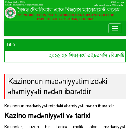
Toggle
naviga
Title :
২০২৫-২৬ শিক্ষাবর্ষে এইচএসসি (বিএমটি) কো
Kazinonun mədəniyyətimizdəki
əhəmiyyəti nədən ibarətdir
Kazinonun mədəniyyətimizdəki əhəmiyyəti nədən ibarətdir
Kazino mədəniyyəti və tarixi
Kazinolar, uzun bir tarixə malik olan mədəniyyət