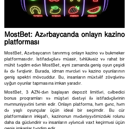
MostBet: Azərbaycanda onlayn kazino
platforması
MostBet, Azərbaycanın tanınmış onlayn kazino və bukmeker
platformasıdır. İstifadəçilərə müasir, təhlükəsiz və rahat bir
mühit təqdim edən MostBet, eyni zamanda geniş oyun çeşidi
ilə də fərqlənir. Burada, idman mərcləri və kazino oyunlarının
geniş spektri mövcuddur. Bu, insanların müxtəlif zövqlərinə
uyğun oyunlar tapmasına imkan yaradır.
MostBet, 3 AZN-dən başlayan depozit limitləri, cəlbedici
bonus proqramları və müştəri dəstəyi ilə istifadəçilərinin
məmnuniyyətini təmin edir. Onlayn platforma, həm gənc, həm
də yaşlı oyunçular üçün ideal bir seçimdir. Bu cür
platformaların inkişafı, kazinonun mədəniyyətimizdəki rolunu
daha da gücləndirir və insanların əyləncəli vaxt keçirməsi üçün
geniş imkanlar təqdim edir.