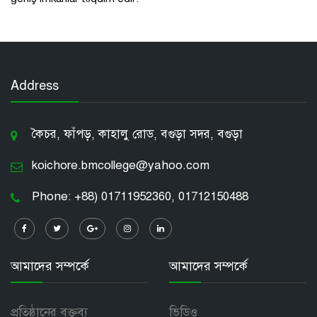
Address
কৈচর, ফাঁপড়, কাহালু রোড, বগুড়া সদর, বগুড়া
koichore.bmcollege@yahoo.com
Phone: +88) 01711952360, 01712150488
আমাদের সম্পর্কে
আমাদের সম্পর্কে
প্রতিষ্ঠানের বক্তব্য
ভিডিও