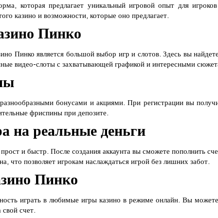
рма, которая предлагает уникальный игровой опыт для игроков
ого казино и возможности, которые оно предлагает.
азино Пинко
но Пинко является большой выбор игр и слотов. Здесь вы найдете 
енные видео-слоты с захватывающей графикой и интересными сюжет
ны
 разнообразными бонусами и акциями. При регистрации вы получ
ительные фриспины при депозите.
ра на реальные деньги
прост и быстр. После создания аккаунта вы сможете пополнить счет
а, что позволяет игрокам наслаждаться игрой без лишних забот.
азино Пинко
ность играть в любимые игры казино в режиме онлайн. Вы можете 
 свой счет.