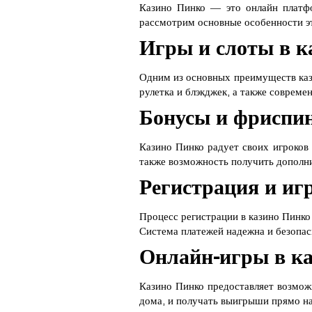
Казино Пинко — это онлайн платфо
рассмотрим основные особенности эт
Игры и слоты в к
Одним из основных преимуществ кази
рулетка и блэкджек, а также соврем
Бонусы и фриспи
Казино Пинко радует своих игроков
также возможность получить дополн
Регистрация и иг
Процесс регистрации в казино Пинко 
Система платежей надежна и безопасн
Онлайн-игры в к
Казино Пинко предоставляет возмож
дома, и получать выигрыши прямо на