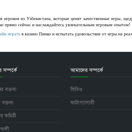
 игроков из Узбекистана, которые ценят качественные игры, щед
ко прямо сейчас и наслаждайтесь увлекательным игровым опытом!
айн играть
в казино Пинко и испытать удовольствие от игры на реа
সম্পর্কে
আমাদের সম্পর্কে
নের বক্তব্য
ভিডিও
 বক্তব্য
ফটোগ্যালারী
পনা কমিটি
ন্ডলী