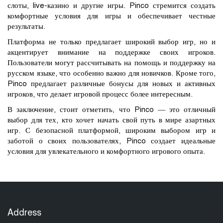
слоты, live-казино и другие игры. Pinco стремится создать
комфортные условия для игры и обеспечивает честные
результаты.
Платформа не только предлагает широкий выбор игр, но и
акцентирует внимание на поддержке своих игроков.
Пользователи могут рассчитывать на помощь и поддержку на
русском языке, что особенно важно для новичков. Кроме того,
Pinco предлагает различные бонусы для новых и активных
игроков, что делает игровой процесс более интересным.
В заключение, стоит отметить, что Pinco — это отличный
выбор для тех, кто хочет начать свой путь в мире азартных
игр. С безопасной платформой, широким выбором игр и
заботой о своих пользователях, Pinco создает идеальные
условия для увлекательного и комфортного игрового опыта.
Address