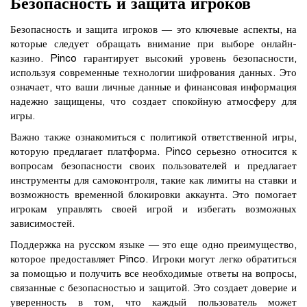
Безопасность и защита игроков
Безопасность и защита игроков — это ключевые аспекты, на
которые следует обращать внимание при выборе онлайн-
казино. Pinco гарантирует высокий уровень безопасности,
используя современные технологии шифрования данных. Это
означает, что ваши личные данные и финансовая информация
надежно защищены, что создает спокойную атмосферу для
игры.
Важно также ознакомиться с политикой ответственной игры,
которую предлагает платформа. Pinco серьезно относится к
вопросам безопасности своих пользователей и предлагает
инструменты для самоконтроля, такие как лимиты на ставки и
возможность временной блокировки аккаунта. Это помогает
игрокам управлять своей игрой и избегать возможных
зависимостей.
Поддержка на русском языке — это еще одно преимущество,
которое предоставляет Pinco. Игроки могут легко обратиться
за помощью и получить все необходимые ответы на вопросы,
связанные с безопасностью и защитой. Это создает доверие и
уверенность в том, что каждый пользователь может