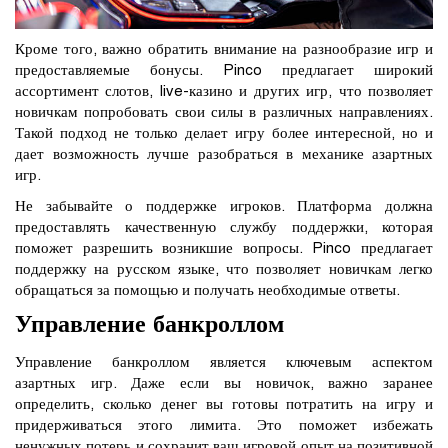
Кроме того, важно обратить внимание на разнообразие игр и
предоставляемые бонусы. Pinco предлагает широкий
ассортимент слотов, live-казино и других игр, что позволяет
новичкам попробовать свои силы в различных направлениях.
Такой подход не только делает игру более интересной, но и
дает возможность лучше разобраться в механике азартных
игр.
Не забывайте о поддержке игроков. Платформа должна
предоставлять качественную службу поддержки, которая
поможет разрешить возникшие вопросы. Pinco предлагает
поддержку на русском языке, что позволяет новичкам легко
обращаться за помощью и получать необходимые ответы.
Управление банкроллом
Управление банкроллом является ключевым аспектом
азартных игр. Даже если вы новичок, важно заранее
определить, сколько денег вы готовы потратить на игру и
придерживаться этого лимита. Это поможет избежать
ненужных потерь и сохранит ваш игровой опыт на позитивной