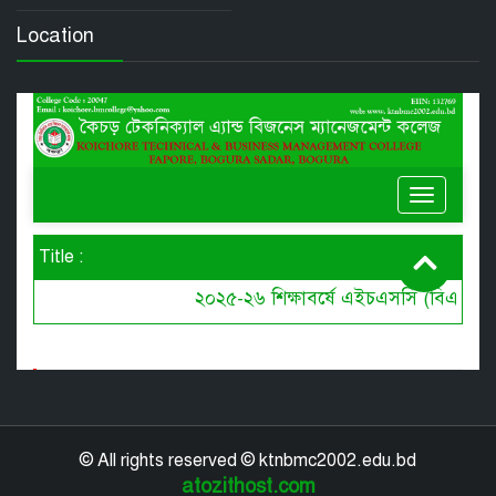
Location
© All rights reserved © ktnbmc2002.edu.bd
atozithost.com