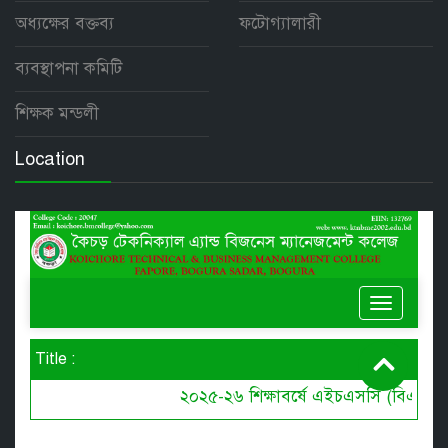
অধ্যক্ষের বক্তব্য
ফটোগ্যালারী
ব্যবস্থাপনা কমিটি
শিক্ষক মন্ডলী
Location