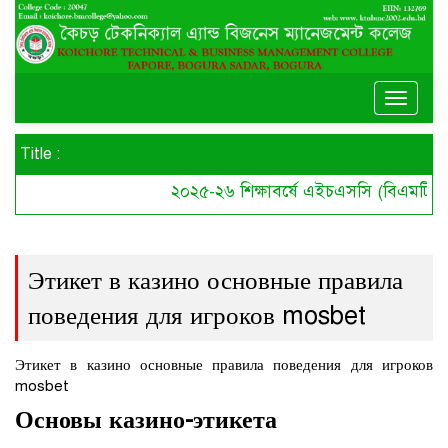
Toggle
naviga
Title :
২০২৫-২৬ শিক্ষাবর্ষে এইচএসসি (বিএমটি) কে
Этикет в казино основные правила
поведения для игроков mosbet
Этикет в казино основные правила поведения для игроков
mosbet
Основы казино-этикета