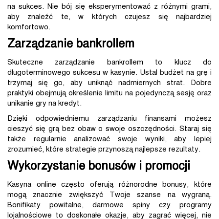
na sukces. Nie bój się eksperymentować z różnymi grami,
aby znaleźć te, w których czujesz się najbardziej
komfortowo.
Zarządzanie bankrollem
Skuteczne zarządzanie bankrollem to klucz do
długoterminowego sukcesu w kasynie. Ustal budżet na grę i
trzymaj się go, aby uniknąć nadmiernych strat. Dobre
praktyki obejmują określenie limitu na pojedynczą sesję oraz
unikanie gry na kredyt.
Dzięki odpowiedniemu zarządzaniu finansami możesz
cieszyć się grą bez obaw o swoje oszczędności. Staraj się
także regularnie analizować swoje wyniki, aby lepiej
zrozumieć, które strategie przynoszą najlepsze rezultaty.
Wykorzystanie bonusów i promocji
Kasyna online często oferują różnorodne bonusy, które
mogą znacznie zwiększyć Twoje szanse na wygraną.
Bonifikaty powitalne, darmowe spiny czy programy
lojalnościowe to doskonałe okazje, aby zagrać więcej, nie