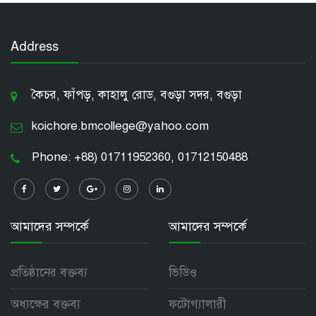
Address
কৈচর, ফাঁপড়, কাহালু রোড, বগুড়া সদর, বগুড়া
koichore.bmcollege@yahoo.com
Phone: +88) 01711952360, 01712150488
আমাদের সম্পর্কে
আমাদের সম্পর্কে
প্রতিষ্ঠানের বক্তব্য
ভিডিও
অধ্যক্ষের বক্তব্য
ফটোগ্যালারী