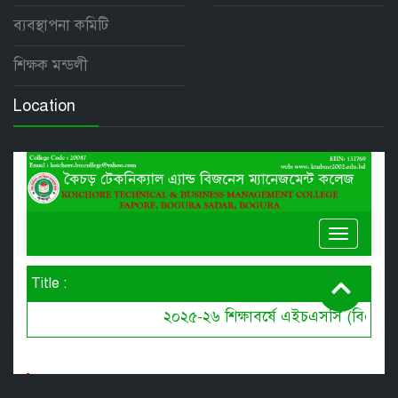
ব্যবস্থাপনা কমিটি
শিক্ষক মন্ডলী
Location