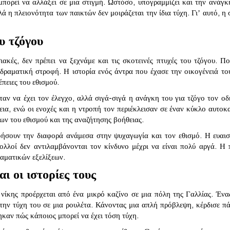
πορεί να αλλάξει σε μια στιγμή. Ωστόσο, υπογραμμίζει και την ανάγκη
λά η πλειονότητα των παικτών δεν μοιράζεται την ίδια τύχη. Γι’ αυτό, 
υ τζόγου
σιακές, δεν πρέπει να ξεχνάμε και τις σκοτεινές πτυχές του τζόγου. 
α δραματική στροφή. Η ιστορία ενός άντρα που έχασε την οικογένειά το
έπειες του εθισμού.
αν να έχει τον έλεγχο, αλλά σιγά-σιγά η ανάγκη του για τζόγο τον ο
ια, ενώ οι ενοχές και η ντροπή τον περιέκλεισαν σε έναν κύκλο αυτοκ
ν του εθισμού και της αναζήτησης βοήθειας.
νοήσουν την διαφορά ανάμεσα στην ψυχαγωγία και τον εθισμό. Η ευαι
πολλοί δεν αντιλαμβάνονται τον κίνδυνο μέχρι να είναι πολύ αργά. 
αματικών εξελίξεων.
ι οι ιστορίες τους
 νίκης προέρχεται από ένα μικρό καζίνο σε μια πόλη της Γαλλίας. Ένα
την τύχη του σε μια ρουλέτα. Κάνοντας μια απλή πρόβλεψη, κέρδισε π
ηκαν πώς κάποιος μπορεί να έχει τόση τύχη.