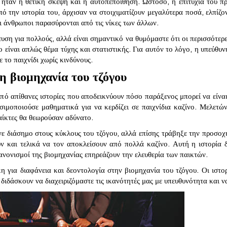
υ ήταν η θετική σκέψη και η αυτοπεποίθηση. Ωστόσο, η επιτυχία του π
πό την ιστορία του, άρχισαν να στοιχιματίζουν μεγαλύτερα ποσά, ελπίζο
 άνθρωποι παρασύρονται από τις νίκες των άλλων.
ευση για πολλούς, αλλά είναι σημαντικό να θυμόμαστε ότι οι περισσότερες
όγο είναι απλώς θέμα τύχης και στατιστικής. Για αυτόν το λόγο, η υπεύθυ
 το παιχνίδι χωρίς κινδύνους.
τη βιομηχανία του τζόγου
από απίθανες ιστορίες που αποδεικνύουν πόσο παράξενος μπορεί να είνα
ιμοποιούσε μαθηματικά για να κερδίζει σε παιχνίδια καζίνο. Μελετώντ
αίκτες θα θεωρούσαν αδύνατο.
νε διάσημο στους κύκλους του τζόγου, αλλά επίσης τράβηξε την προσο
ν και τελικά να τον αποκλείσουν από πολλά καζίνο. Αυτή η ιστορία 
ανονισμοί της βιομηχανίας επηρεάζουν την ελευθερία των παικτών.
η για διαφάνεια και δεοντολογία στην βιομηχανία του τζόγου. Οι ιστ
 διδάσκουν να διαχειριζόμαστε τις ικανότητές μας με υπευθυνότητα και ν