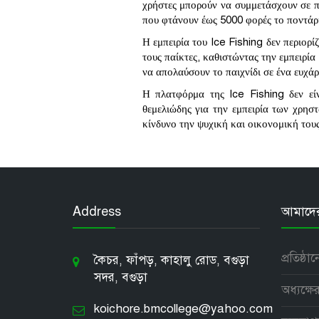
χρήστες μπορούν να συμμετάσχουν σε π
που φτάνουν έως 5000 φορές το ποντάρι
Η εμπειρία του Ice Fishing δεν περιορί
τους παίκτες, καθιστώντας την εμπειρί
να απολαύσουν το παιχνίδι σε ένα ευχάρ
Η πλατφόρμα της Ice Fishing δεν εί
θεμελιώδης για την εμπειρία των χρησ
κίνδυνο την ψυχική και οικονομική τους
Address
আমাদের 
প্রতিষ্ঠা
কৈচর, ফাঁপড়, কাহালু রোড, বগুড়া
সদর, বগুড়া
অধ্যক্ষের
koichore.bmcollege@yahoo.com