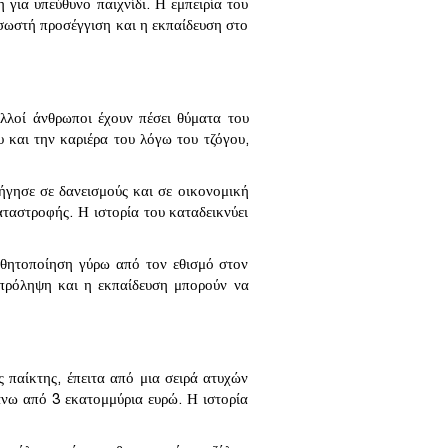
 για υπεύθυνο παιχνίδι. Η εμπειρία του
η σωστή προσέγγιση και η εκπαίδευση στο
Πολλοί άνθρωποι έχουν πέσει θύματα του
υ και την καριέρα του λόγω του τζόγου,
δήγησε σε δανεισμούς και σε οικονομική
αταστροφής. Η ιστορία του καταδεικνύει
σθητοποίηση γύρω από τον εθισμό στον
Η πρόληψη και η εκπαίδευση μπορούν να
ς παίκτης, έπειτα από μια σειρά ατυχών
άνω από 3 εκατομμύρια ευρώ. Η ιστορία