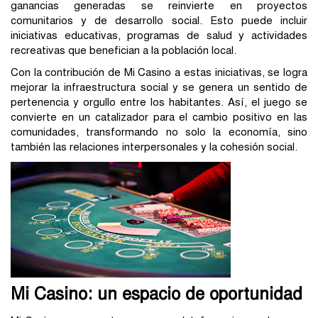
ganancias generadas se reinvierte en proyectos
comunitarios y de desarrollo social. Esto puede incluir
iniciativas educativas, programas de salud y actividades
recreativas que benefician a la población local.
Con la contribución de Mi Casino a estas iniciativas, se logra
mejorar la infraestructura social y se genera un sentido de
pertenencia y orgullo entre los habitantes. Así, el juego se
convierte en un catalizador para el cambio positivo en las
comunidades, transformando no solo la economía, sino
también las relaciones interpersonales y la cohesión social.
Mi Casino: un espacio de oportunidad