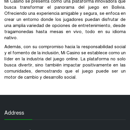
Mi Casino se presenta como una plataforma innovadora que
busca transformar el panorama del juego en Bolivia.
Ofreciendo una experiencia amigable y segura, se enfoca en
crear un entorno donde los jugadores puedan disfrutar de
una amplia variedad de opciones de entretenimiento, desde
tragamonedas hasta mesas en vivo, todo en su idioma
nativo.
Además, con su compromiso hacia la responsabilidad social
y el fomento de la inclusión, Mi Casino se establece como un
líder en la industria del juego online. La plataforma no solo
busca divertir, sino también impactar positivamente en las
comunidades, demostrando que el juego puede ser un
motor de cambio y desarrollo social.
Address