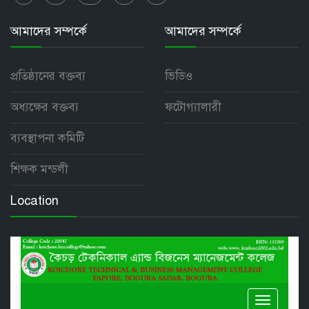
আমাদের সম্পর্কে
আমাদের সম্পর্কে
প্রতিষ্ঠানের বক্তব্য
ভিডিও
অধ্যক্ষের বক্তব্য
ফটোগ্যালারী
ব্যবস্থাপনা কমিটি
শিক্ষক মন্ডলী
Location