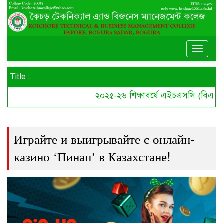
Toggle
naviga
Title :
২০২৫-২৬ শিক্ষাবর্ষে এইচএসসি (বিএমটি) 
Играйте и выигрывайте с онлайн-
казино ‘Пинап’ в Казахстане!