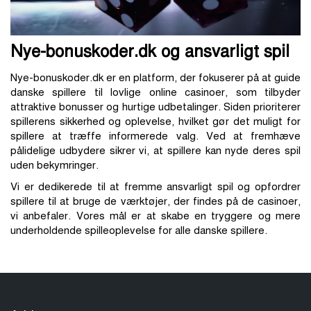
Nye-bonuskoder.dk og ansvarligt spil
Nye-bonuskoder.dk er en platform, der fokuserer på at guide
danske spillere til lovlige online casinoer, som tilbyder
attraktive bonusser og hurtige udbetalinger. Siden prioriterer
spillerens sikkerhed og oplevelse, hvilket gør det muligt for
spillere at træffe informerede valg. Ved at fremhæve
pålidelige udbydere sikrer vi, at spillere kan nyde deres spil
uden bekymringer.
Vi er dedikerede til at fremme ansvarligt spil og opfordrer
spillere til at bruge de værktøjer, der findes på de casinoer,
vi anbefaler. Vores mål er at skabe en tryggere og mere
underholdende spilleoplevelse for alle danske spillere.