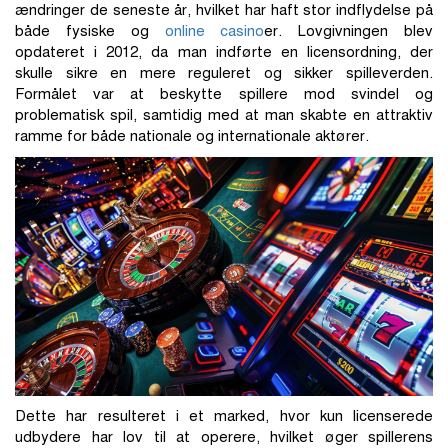
ændringer de seneste år, hvilket har haft stor indflydelse på
både fysiske og
online casino
er. Lovgivningen blev
opdateret i 2012, da man indførte en licensordning, der
skulle sikre en mere reguleret og sikker spilleverden.
Formålet var at beskytte spillere mod svindel og
problematisk spil, samtidig med at man skabte en attraktiv
ramme for både nationale og internationale aktører.
Dette har resulteret i et marked, hvor kun licenserede
udbydere har lov til at operere, hvilket øger spillerens