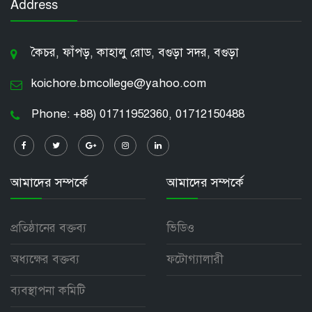
Address
কৈচর, ফাঁপড়, কাহালু রোড, বগুড়া সদর, বগুড়া
koichore.bmcollege@yahoo.com
Phone: +88) 01711952360, 01712150488
আমাদের সম্পর্কে
আমাদের সম্পর্কে
প্রতিষ্ঠানের বক্তব্য
ভিডিও
অধ্যক্ষের বক্তব্য
ফটোগ্যালারী
ব্যবস্থাপনা কমিটি