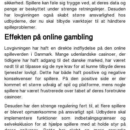
sikkerhed. Spillere kan føle sig trygge ved, at deres data og
penge er beskyttet under strenge retningslinjer. Desuden
har lovgivningen også skabt større ansvarlighed hos
udbyderne, der nu skal tilbyde værktøjer til at håndtere
spilleproblemer.
Effekten på online gambling
Lovgivningen har haft en direkte indflydelse på den online
spilleverden i Danmark. Mange udenlandske casinoer, der
tidligere har haft adgang til det danske marked, har været
nødt til at tilpasse sig de nye krav for at kunne tilbyde deres
tjenester lovligt. Dette har både haft positive og negative
konsekvenser for spillere. På den positive side er der
kommet et større udvalg af spil og platforme, mens nogle
spillere har været frustrerede over tabet af deres foretrukne
casinoer.
Desuden har den strenge regulering ført til, at flere spillere
er blevet opmærksomme på ansvarligt spil. Udbydere skal
implementere funktioner som indbetalingsgrænser og
selveksklusion for at hjælpe spillere med at holde styr på