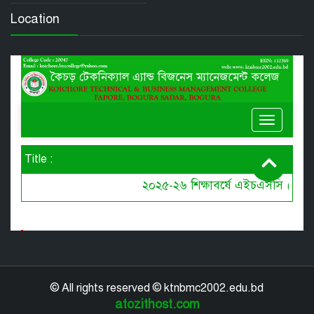
Location
© All rights reserved © ktnbmc2002.edu.bd
atozithost.com