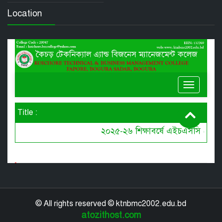
Location
© All rights reserved © ktnbmc2002.edu.bd
atozithost.com