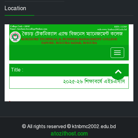
Location
© All rights reserved © ktnbmc2002.edu.bd
atozithost.com