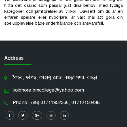
hitta det casino som passar just dina behov, med tydliga
kategorier och jämförelser av villkor. Oavsett om du är en
erfaren spelare eller nybörjare, är vårt mål att göra din
spelupplevelse både underhållande och ansvarsfull.
Address
কৈচর, ফাঁপড়, কাহালু রোড, বগুড়া সদর, বগুড়া
koichore.bmcollege@yahoo.com
Phone: +88) 01711952360, 01712150488