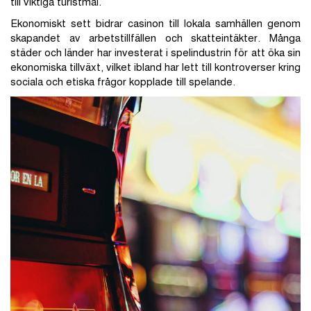
till viktiga turistmål.
Ekonomiskt sett bidrar casinon till lokala samhällen genom
skapandet av arbetstillfällen och skatteintäkter. Många
städer och länder har investerat i spelindustrin för att öka sin
ekonomiska tillväxt, vilket ibland har lett till kontroverser kring
sociala och etiska frågor kopplade till spelande.