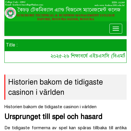
Toggle
naviga
Title :
২০২৫-২৬ শিক্ষাবর্ষে এইচএসসি (বিএমটি) কোর
Historien bakom de tidigaste
casinon i världen
Historien bakom de tidigaste casinon i världen
Ursprunget till spel och hasard
De tidigaste formerna av spel kan spåras tillbaka till antika